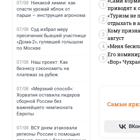
«Сами корми
07/08
Никакой химии: как
1
приводят к 
спасти урожай яблок от
«Туризм не 
парши — инструкция агронома
2
отдыхать в а
07/08
Суд избрал меру
Кому призна
3
пресечения бывшей участнице
август
«Дома-2», гулявшей голышом
4
«Меня бесил
по Москве
Его номинир
5
«Вор» Чухра
07/08
Наш проект: Как
бизнесу сэкономить на
платежах за рубеж
07/08
«Мерзкий способ»:
Хорватия оставила лидеров
сборной России без
Самые ярки
важнейшего чемпионата
Европы
ВКо
07/08
ВСУ днем атаковали
регионы России с помощью