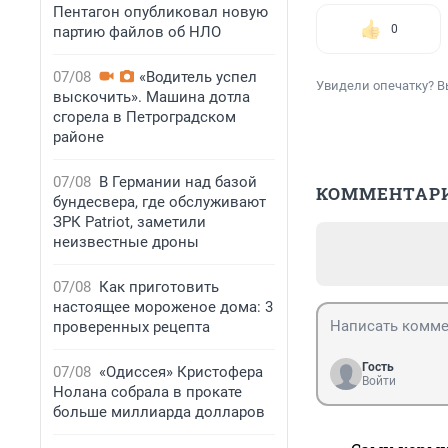
Пентагон опубликовал новую
0
партию файлов об НЛО
07/08
«Водитель успел
Увидели опечатку? В
выскочить». Машина дотла
сгорела в Петроградском
районе
07/08
В Германии над базой
КОММЕНТАР
бундесвера, где обслуживают
ЗРК Patriot, заметили
неизвестные дроны
07/08
Как приготовить
настоящее мороженое дома: 3
проверенных рецепта
Гость
07/08
«Одиссея» Кристофера
Войти
Нолана собрала в прокате
больше миллиарда долларов