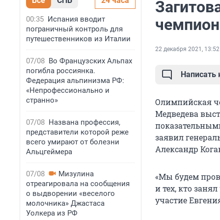
Все
СПБ
24 часа
Загитов
00:35
Испания вводит
чемпион
пограничный контроль для
путешественников из Италии
22 декабря 2021, 13:52
07/08
Во Французских Альпах
погибла россиянка.
Написать
Федерация альпинизма РФ:
«Непрофессионально и
странно»
Олимпийская че
Медведева выст
07/08
Названа профессия,
показательными
представители которой реже
заявил генерал
всего умирают от болезни
Александр Кога
Альцгеймера
07/08
Мизулина
«Мы будем пров
отреагировала на сообщения
и тех, кто заня
о выдворении «веселого
участие Евгения
молочника» Джастаса
Уолкера из РФ