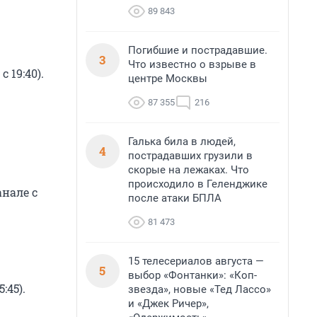
89 843
Погибшие и пострадавшие.
3
Что известно о взрыве в
 19:40).
центре Москвы
87 355
216
Галька била в людей,
4
пострадавших грузили в
скорые на лежаках. Что
происходило в Геленджике
нале с
после атаки БПЛА
81 473
15 телесериалов августа —
5
выбор «Фонтанки»: «Коп-
:45).
звезда», новые «Тед Лассо»
и «Джек Ричер»,