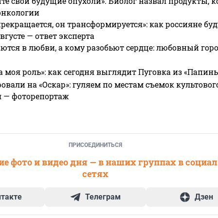
те свои будущие опухоли». Биолог назвал продукты, 
онкологии
прекращается, он трансформируется»: как россияне буд
вгусте — ответ эксперта
ются в любви, а кому разобьют сердце: любовный гор
а моя роль»: как сегодня выглядит Пуговка из «Папин
овали на «Оскар»: гуляем по местам съемок культово
я — фоторепортаж
ПРИСОЕДИНИТЬСЯ
е фото и видео дня — в наших группах в социа
сетях
нтакте
Телеграм
Дзен