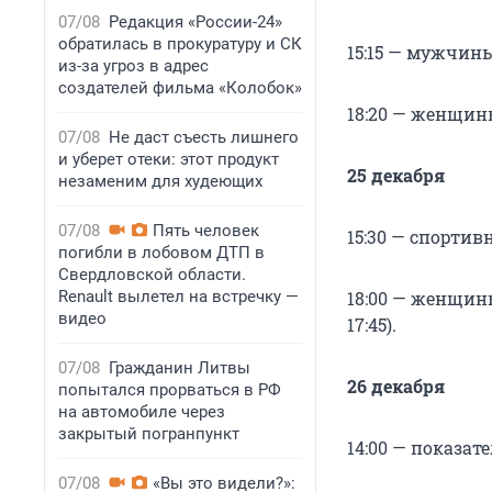
07/08
Редакция «России-24»
обратилась в прокуратуру и СК
15:15 — мужчин
из-за угроз в адрес
создателей фильма «Колобок»
18:20 — женщины
07/08
Не даст съесть лишнего
и уберет отеки: этот продукт
25 декабря
незаменим для худеющих
07/08
Пять человек
15:30 — спорти
погибли в лобовом ДТП в
Свердловской области.
Renault вылетел на встречку —
18:00 — женщин
видео
17:45).
07/08
Гражданин Литвы
26 декабря
попытался прорваться в РФ
на автомобиле через
закрытый погранпункт
14:00 — показат
07/08
«Вы это видели?»: