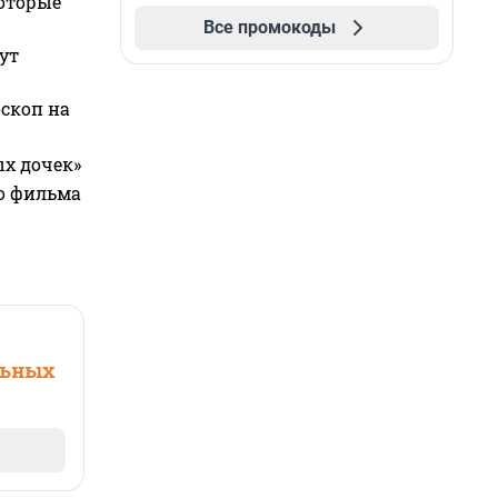
которые
Все промокоды
ут
оскоп на
ых дочек»
го фильма
льных