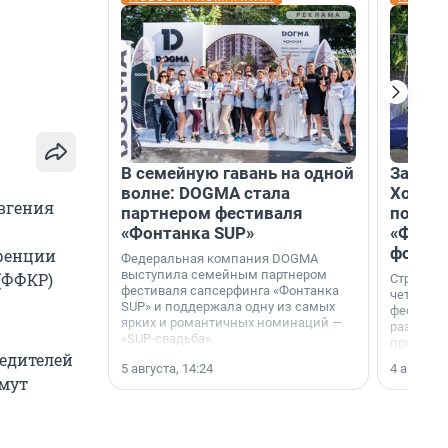
В семейную гавань на одной
Зажгли
волне: DOGMA стала
Холдин
вгения
партнером фестиваля
посети
«Фонтанка SUP»
«Фонта
фотоз
еренции
Федеральная компания DOGMA
выступила семейным партнером
(ФФКР)
Строител
фестиваля сапсерфинга «Фонтанка
четверты
SUP» и поддержала одну из самых
фестивал
ярких и романтичных номинаций —
раз комп
«SUP-свадьба».
привезти
бедителей
и подари
5 августа, 14:24
4 августа,
посетите
имут
необычно