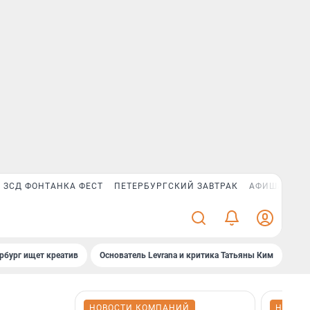
ЗСД ФОНТАНКА ФЕСТ
ПЕТЕРБУРГСКИЙ ЗАВТРАК
АФИША PLUS
рбург ищет креатив
Основатель Levrana и критика Татьяны Ким
Зач
НОВОСТИ КОМПАНИЙ
НОВОС