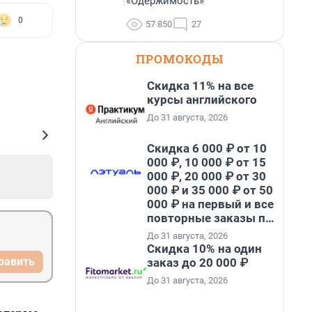
«Одержимость»
0
57 850
27
ПРОМОКОДЫ
Скидка 11% на все
курсы английского
До 31 августа, 2026
Скидка 6 000 ₽ от 10
000 ₽, 10 000 ₽ от 15
000 ₽, 20 000 ₽ от 30
000 ₽ и 35 000 ₽ от 50
000 ₽ на первый и все
повторные заказы по
промокоду НАБЕРИ
До 31 августа, 2026
Скидка 10% на один
равить
заказ до 20 000 ₽
До 31 августа, 2026