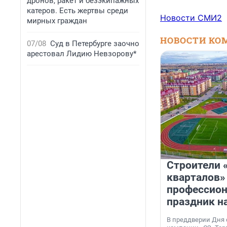
дронов, ракет и безэкипажных
катеров. Есть жертвы среди
Новости СМИ2
мирных граждан
НОВОСТИ КО
07/08
Суд в Петербурге заочно
арестовал Лидию Невзорову*
Строители 
кварталов»
профессио
праздник н
В преддверии Дня