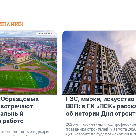
МПАНИЙ
«Образцовых
ГЭС, марки, искусство
 встречают
ВВП: в ГК «ПСК» расск
нальный
об истории Дня строит
а работе
2026-й — юбилейный год профессио
праздника строителей. 9 августа 2026
 строителя топ-менеджеры
День строителя будет отмечаться в 70