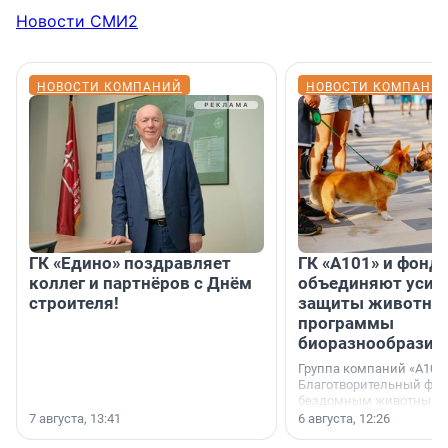
Новости СМИ2
НОВОСТИ КОМПАНИЙ
НОВОСТИ КОМПАНИ
ГК «Едино» поздравляет
ГК «А101» и фонд
коллег и партнёров с Днём
объединяют усил
строителя!
защиты животных
программы
биоразнообразия
Группа компаний «А101»
Благотворительный фо
бездомным животным 
заключили соглашение
7 августа, 13:41
6 августа, 12:26
стратегическом сотрудн