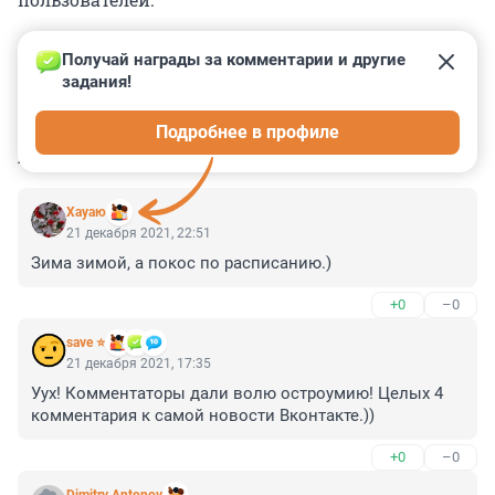
Получай награды за комментарии и другие 
задания!
0
0
0
0
0
Подробнее в профиле
КОММЕНТАРИИ
6
Хауаю
21 декабря 2021, 22:51
Зима зимой, а покос по расписанию.)
+0
–0
save ⭐
21 декабря 2021, 17:35
Уух! Комментаторы дали волю остроумию! Целых 4 
комментария к самой новости Вконтакте.))
+0
–0