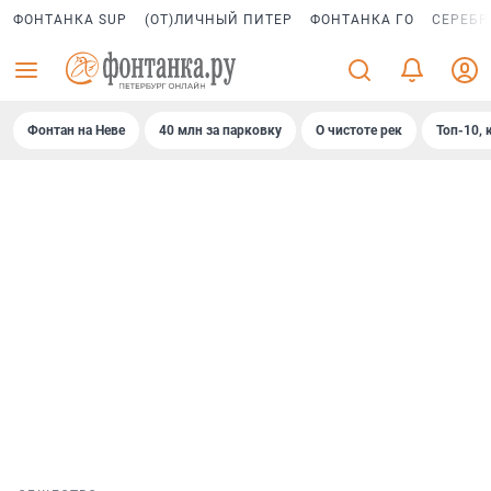
ФОНТАНКА SUP
(ОТ)ЛИЧНЫЙ ПИТЕР
ФОНТАНКА ГО
СЕРЕБР
Фонтан на Неве
40 млн за парковку
О чистоте рек
Топ-10, 