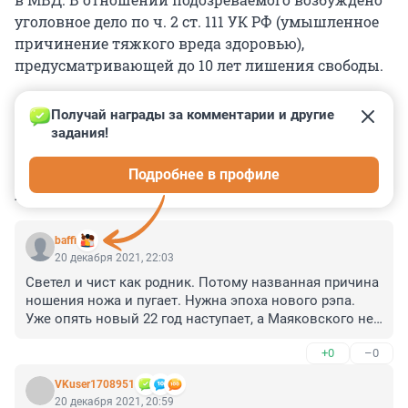
уголовное дело по ч. 2 ст. 111 УК РФ (умышленное
причинение тяжкого вреда здоровью),
предусматривающей до 10 лет лишения свободы.
Получай награды за комментарии и другие 
задания!
0
0
0
0
0
Подробнее в профиле
КОММЕНТАРИИ
8
baffi
20 декабря 2021, 22:03
Светел и чист как родник. Потому названная причина 
ношения ножа и пугает. Нужна эпоха нового рэпа. 
Уже опять новый 22 год наступает, а Маяковского не 
видать! Нонешние так и не смогут объяснить 
+0
–0
четакоехорошочетакоеплохо
VKuser1708951
20 декабря 2021, 20:59