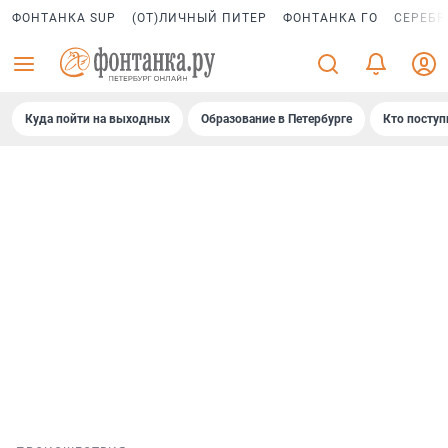
ФОНТАНКА SUP
(ОТ)ЛИЧНЫЙ ПИТЕР
ФОНТАНКА ГО
СЕРЕБР
Куда пойти на выходных
Образование в Петербурге
Кто поступ