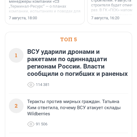
строителей. 9 августа 2
менеджеры компании «СЗ
строителя будет отмечат
„Терминал-Ресурс“ — о планах
раз. В ГК «ПСК» напомни
компании, испытаниях и поводах для
появился праздник и к
осторожного оптимизма.
7 августа, 18:00
7 августа, 16:20
поменялась роль строит
ТОП 5
ВСУ ударили дронами и
1
ракетами по одиннадцати
регионам России. Власти
сообщили о погибших и раненых
114 381
Теракты против мирных граждан. Татьяна
2
Ким ответила, почему ВСУ атакует склады
Wildberries
91 506