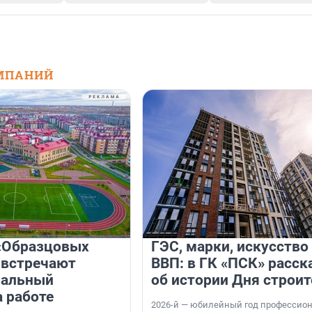
МПАНИЙ
«Образцовых
ГЭС, марки, искусство
 встречают
ВВП: в ГК «ПСК» расск
нальный
об истории Дня строит
а работе
2026-й — юбилейный год профессио