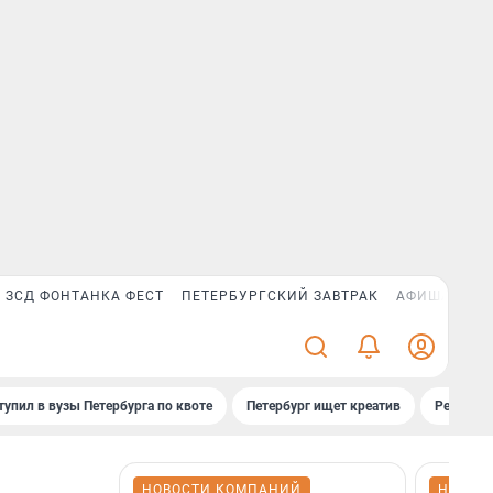
ЗСД ФОНТАНКА ФЕСТ
ПЕТЕРБУРГСКИЙ ЗАВТРАК
АФИША PLUS
тупил в вузы Петербурга по квоте
Петербург ищет креатив
Рейтинги
НОВОСТИ КОМПАНИЙ
НОВОС