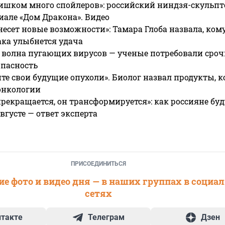
ишком много спойлеров»: российский ниндзя-скульпт
риале «Дом Дракона». Видео
несет новые возможности»: Тамара Глоба назвала, кому
ака улыбнется удача
 волна пугающих вирусов — ученые потребовали сроч
опасность
те свои будущие опухоли». Биолог назвал продукты, 
онкологии
прекращается, он трансформируется»: как россияне буд
вгусте — ответ эксперта
ПРИСОЕДИНИТЬСЯ
е фото и видео дня — в наших группах в социа
сетях
нтакте
Телеграм
Дзен