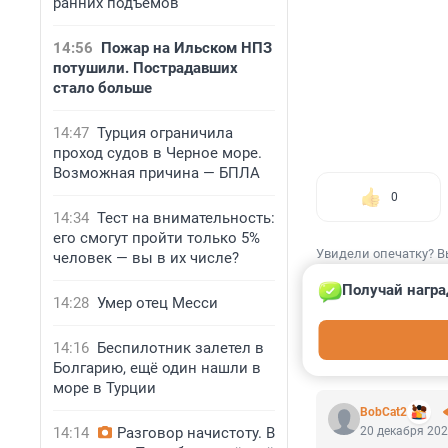
ранних подъемов
14:56
Пожар на Ильском НПЗ
потушили. Пострадавших
стало больше
14:47
Турция ограничила
проход судов в Черное море.
Возможная причина — БПЛА
0
14:34
Тест на внимательность:
его смогут пройти только 5%
Увидели опечатку? В
человек — вы в их числе?
Получай награ
14:28
Умер отец Месси
14:16
Беспилотник залетел в
КОММЕНТАР
Болгарию, ещё один нашли в
море в Турции
BobCat2
14:14
Разговор начистоту. В
20 декабря 202