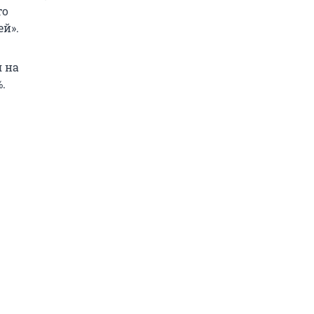
то
й».
я на
.