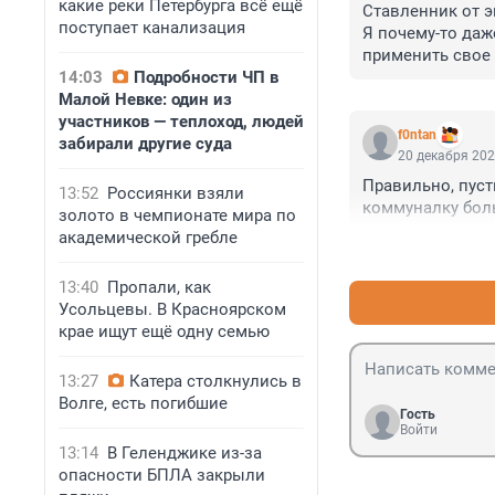
какие реки Петербурга всё ещё
Ставленник от э
поступает канализация
Я почему-то даж
применить свое 
14:03
Подробности ЧП в
Малой Невке: один из
участников — теплоход, людей
f0ntan
забирали другие суда
20 декабря 202
Правильно, пуст
13:52
Россиянки взяли
коммуналку бол
золото в чемпионате мира по
академической гребле
13:40
Пропали, как
Усольцевы. В Красноярском
крае ищут ещё одну семью
13:27
Катера столкнулись в
Волге, есть погибшие
Гость
Войти
13:14
В Геленджике из-за
опасности БПЛА закрыли