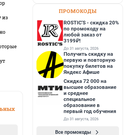
ор
ПРОМОКОДЫ
 из
ROSTIC'S - скидка 20%
по промокоду на
но
любой заказ от
3199₽!
которые
До 31 августа, 2026
Получить скидку на
первую и повторную
ут
покупку билетов на
Яндекс Афише
Скидка 72 000 на
высшее образование
и среднее
специальное
образование в
льных
первый год обучения
До 31 августа, 2026
Все промокоды