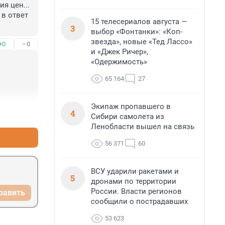
 цен... 
в ответ 
15 телесериалов августа —
3
выбор «Фонтанки»: «Коп-
звезда», новые «Тед Лассо»
+0
–0
и «Джек Ричер»,
«Одержимость»
65 164
27
Экипаж пропавшего в
4
+0
–0
Сибири самолета из
Ленобласти вышел на связь
56 371
60
ВСУ ударили ракетами и
5
дронами по территории
России. Власти регионов
равить
сообщили о пострадавших
53 623