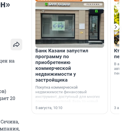
ен»
Банк Казани запустил
Кто по
программу по
пенсии
цен на
приобретению
В август
коммерческой
автомати
недвижимости у
пенсии.
застройщика
Покупка коммерческой
ов)
недвижимости финансовый
инструмент, доступный для многих
щает 20
предпринимателей. Будь то новый
офис, склад, торговое помещение
5 августа, 10:10
3 августа,
или готовый арендный бизнес —
успех сделки зависит от правильного
выбора объекта и грамотного
 Сечина,
финансирования.
омпания,