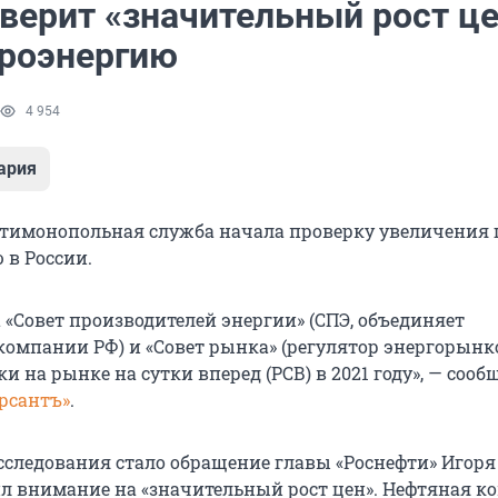
верит «значительный рост ц
троэнергию
4 954
ария
тимонопольная служба начала проверку увеличения 
 в России.
 «Совет производителей энергии» (СПЭ, объединяет
омпании РФ) и «Совет рынка» (регулятор энергорынк
и на рынке на сутки вперед (РСВ) в 2021 году», — сооб
рсантъ»
.
сследования стало обращение главы «Роснефти» Игоря
л внимание на «значительный рост цен». Нефтяная к