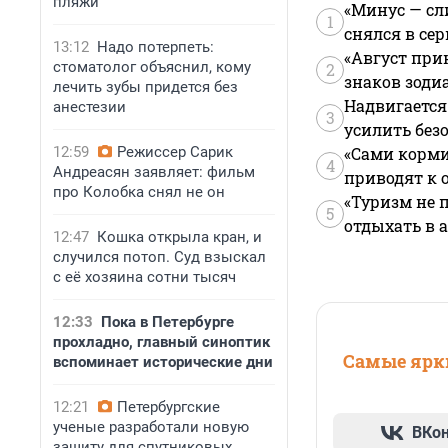
пляжи
«Минус — сл
1
снялся в се
13:12
Надо потерпеть:
«Август при
стоматолог объяснил, кому
2
знаков зоди
лечить зубы придется без
Надвигается
анестезии
3
усилить без
12:59
Режиссер Сарик
«Сами корми
4
Андреасян заявляет: фильм
приводят к 
про Колобка снял не он
«Туризм не 
5
отдыхать в а
12:47
Кошка открыла кран, и
случился потоп. Суд взыскал
с её хозяина сотни тысяч
12:33
Пока в Петербурге
прохладно, главный синоптик
Самые ярки
вспоминает исторические дни
12:21
Петербургские
ученые разработали новую
ВКо
защиту для спутниковых