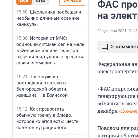
Все
СПБ
24 часа
ФАС про
15:50
Школьника пообещали
на элек
необычно длинные осенние
каникулы
20 декабря 2021, 10:43
15:36
История от МЧС:
одинокий яхтсмен сел на мель
3
коммент
в Финском заливе, телефон
разрядился, судовые средства
связи сломались
Федеральная ан
электроэнергию
15:21
Трое мужчин
пострадали от атаки в
«ФАС попросила
Белгородской области,
женщина — в Брянской
генерирующие к
объяснить скачк
15:12
Как превратить
декабря
«Комме
обычную гречку в блюдо,
которое хочется есть: шесть
советов нутрициолога
Поводом для ра
который обрати