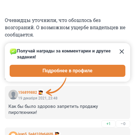
Очевидцы уточнили, что обошлось без
возгораний. О возможном ущербе владельцев не
сообщается.
Получай награды за комментарии и другие 
задания!
0
0
0
0
0
Подробнее в профиле
КОММЕНТАРИИ
5
156899882
19 декабря 2021, 23:48
Как бы было здорово запретить продажу 
пиротехники!
+1
–0
ivan5_5e4d10fe646f6