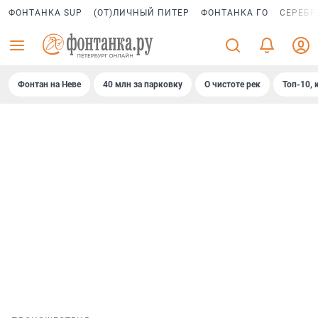
ФОНТАНКА SUP
(ОТ)ЛИЧНЫЙ ПИТЕР
ФОНТАНКА ГО
СЕРЕБР
Фонтан на Неве
40 млн за парковку
О чистоте рек
Топ-10, 