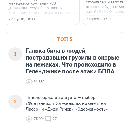
строителей. 9 августа 2
менеджеры компании «СЗ
строителя будет отмечат
„Терминал-Ресурс“ — о планах
раз. В ГК «ПСК» напомни
компании, испытаниях и поводах для
появился праздник и к
осторожного оптимизма.
7 августа, 18:00
7 августа, 16:20
поменялась роль строит
ТОП 5
Галька била в людей,
1
пострадавших грузили в скорые
на лежаках. Что происходило в
Геленджике после атаки БПЛА
91 382
15 телесериалов августа — выбор
2
«Фонтанки»: «Коп-звезда», новые «Тед
Лассо» и «Джек Ричер», «Одержимость»
75 004
27