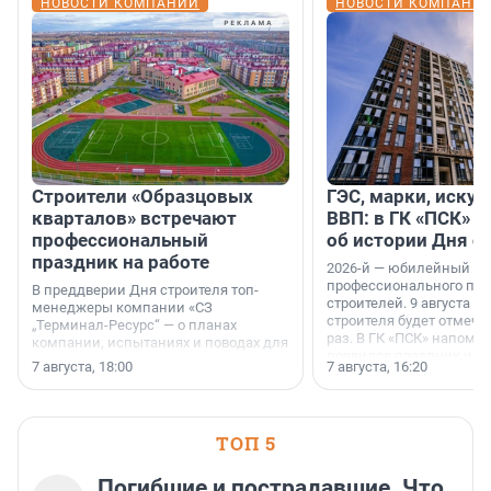
НОВОСТИ КОМПАНИЙ
НОВОСТИ КОМПАНИ
Строители «Образцовых
ГЭС, марки, искус
кварталов» встречают
ВВП: в ГК «ПСК» р
профессиональный
об истории Дня с
праздник на работе
2026-й — юбилейный го
профессионального пр
В преддверии Дня строителя топ-
строителей. 9 августа 2
менеджеры компании «СЗ
строителя будет отмечат
„Терминал-Ресурс“ — о планах
раз. В ГК «ПСК» напомни
компании, испытаниях и поводах для
появился праздник и к
осторожного оптимизма.
7 августа, 18:00
7 августа, 16:20
поменялась роль строит
ТОП 5
Погибшие и пострадавшие. Что