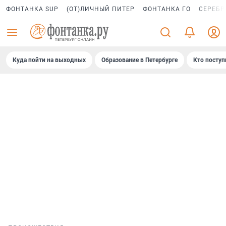
ФОНТАНКА SUP
(ОТ)ЛИЧНЫЙ ПИТЕР
ФОНТАНКА ГО
СЕРЕБР
Куда пойти на выходных
Образование в Петербурге
Кто поступ