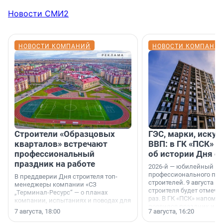
Новости СМИ2
НОВОСТИ КОМПАНИЙ
НОВОСТИ КОМПАНИ
Строители «Образцовых
ГЭС, марки, искус
кварталов» встречают
ВВП: в ГК «ПСК» р
профессиональный
об истории Дня с
праздник на работе
2026-й — юбилейный го
профессионального пр
В преддверии Дня строителя топ-
строителей. 9 августа 2
менеджеры компании «СЗ
строителя будет отмечат
„Терминал-Ресурс“ — о планах
раз. В ГК «ПСК» напомни
компании, испытаниях и поводах для
появился праздник и к
осторожного оптимизма.
7 августа, 18:00
7 августа, 16:20
поменялась роль строит