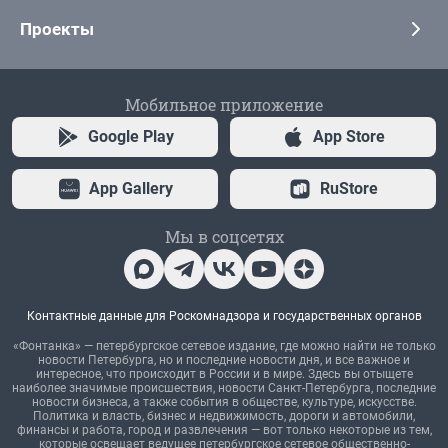
Проекты
Мобильное приложение
Google Play
App Store
App Gallery
RuStore
Мы в соцсетях
Контактные данные для Роскомнадзора и государственных органов
«Фонтанка» — петербургское сетевое издание, где можно найти не только
новости Петербурга, но и последние новости дня, и все важное и
интересное, что происходит в России и в мире. Здесь вы отыщете
наиболее значимые происшествия, новости Санкт-Петербурга, последние
новости бизнеса, а также события в обществе, культуре, искусстве.
Политика и власть, бизнес и недвижимость, дороги и автомобили,
финансы и работа, город и развлечения — вот только некоторые из тем,
которые освещает ведущее петербургское сетевое общественно-