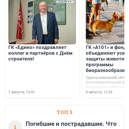
ГК «Едино» поздравляет
ГК «А101» и фонд
коллег и партнёров с Днём
объединяют усил
строителя!
защиты животных
программы
биоразнообразия
Группа компаний «А101»
Благотворительный фо
бездомным животным 
заключили соглашение
7 августа, 13:41
6 августа, 12:26
стратегическом сотрудн
ТОП 5
Погибшие и пострадавшие. Что
1