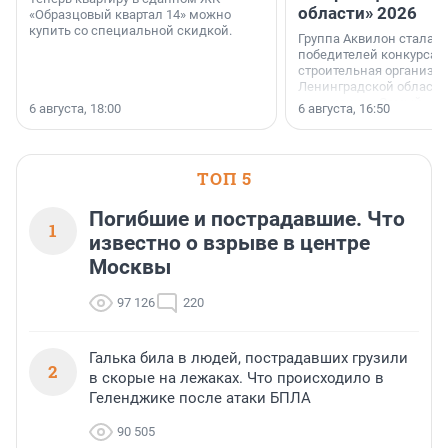
области» 2026
«Образцовый квартал 14» можно
купить со специальной скидкой.
Группа Аквилон стала 
победителей конкурса 
строительная организа
Ленинградской области 
номинации «Самый
6 августа, 18:00
6 августа, 16:50
клиентоориентированн
застройщик Ленинград
области».
ТОП 5
Погибшие и пострадавшие. Что
1
известно о взрыве в центре
Москвы
97 126
220
Галька била в людей, пострадавших грузили
2
в скорые на лежаках. Что происходило в
Геленджике после атаки БПЛА
90 505