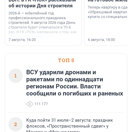
об истории Дня строителя
Теперь квартиру в сда
«Образцовый квартал 1
2026-й — юбилейный год
купить со специальной 
профессионального праздника
строителей. 9 августа 2026 года День
строителя будет отмечаться в 70-й
раз. В ГК «ПСК» напомнили о том, как
появился праздник и как
7 августа, 16:20
6 августа, 18:00
поменялась роль строительства.
ТОП 5
ВСУ ударили дронами и
1
ракетами по одиннадцати
регионам России. Власти
сообщили о погибших и раненых
111 177
Куда пойти 31 июля–2 августа: праздник
2
флоксов, «Пространственный сдвиг» у