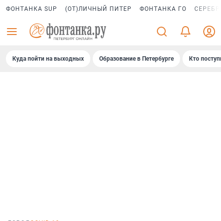
ФОНТАНКА SUP
(ОТ)ЛИЧНЫЙ ПИТЕР
ФОНТАНКА ГО
СЕРЕБР
Куда пойти на выходных
Образование в Петербурге
Кто поступ