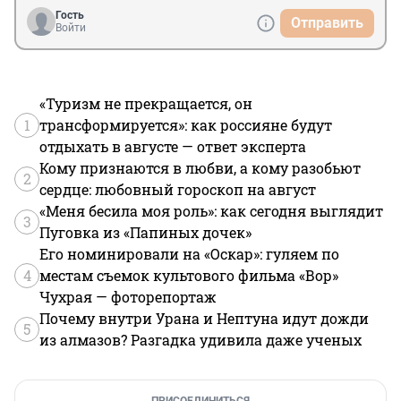
Гость
Отправить
Войти
«Туризм не прекращается, он
1
трансформируется»: как россияне будут
отдыхать в августе — ответ эксперта
Кому признаются в любви, а кому разобьют
2
сердце: любовный гороскоп на август
«Меня бесила моя роль»: как сегодня выглядит
3
Пуговка из «Папиных дочек»
Его номинировали на «Оскар»: гуляем по
4
местам съемок культового фильма «Вор»
Чухрая — фоторепортаж
Почему внутри Урана и Нептуна идут дожди
5
из алмазов? Разгадка удивила даже ученых