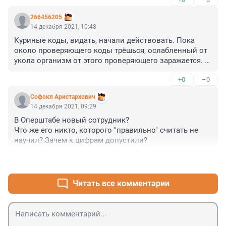
266456205
14 декабря 2021, 10:48
Куриные коды, видать, начали действовать. Пока 
около проверяющего коды трёшься, ослабленный от 
укола организм от этого проверяющего заражается. 
Сколько народу через охранников проходит, а они 
+0
–0
ведь тоже не железные, и намордники у них не 
совсем свежие, как у хирургов
Софокл Аристархович
14 декабря 2021, 09:29
В Оперштабе новый сотрудник? 

Что же его никто, которого "правильно" считать не 
научил? Зачем к цифрам допустили?
+0
–1
Читать все комментарии