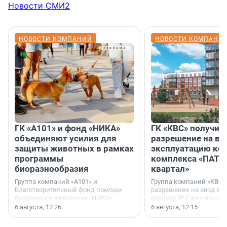
Новости СМИ2
НОВОСТИ КОМПАНИЙ
НОВОСТИ КОМПАНИ
ГК «А101» и фонд «НИКА»
ГК «КВС» получил
объединяют усилия для
разрешение на вв
защиты животных в рамках
эксплуатацию кор
программы
комплекса «ПАТИ
биоразнообразия
квартал»
Группа компаний «А101» и
Группа компаний «КВС»
Благотворительный фонд помощи
разрешение на ввод в 
бездомным животным «НИКА»
корпуса № 2 жилого про
заключили соглашение о
Уютный квартал», расп
6 августа, 12:26
6 августа, 12:15
стратегическом сотрудничестве.
Всеволожском районе
Ленинградской области