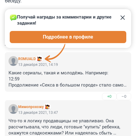
беседу.
Получай награды за комментарии и другие 
задания!
0
0
0
0
0
Подробнее в профиле
КОММЕНТАРИИ
5
ROMUALD
13 декабря 2021, 14:19
Какие сериалы, такая и молодёжь. Например:

12:59

Продолжение «Секса в большом городе» стало самой 
удачной премьерой HBO Max. Пора чистить контент, и 
+0
–0
создающих непотребщину.
Мимопрохожу
13 декабря 2021, 13:47
Что-то я логику продавщицы не улавливаю. Она 
рассчитывала, что люди, готовые "купить" ребенка, 
окажутся сладкоежками? Или надеялась сбыть 