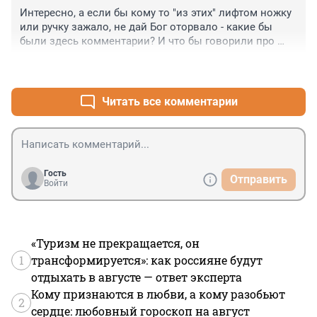
Интересно, а если бы кому то "из этих" лифтом ножку 
или ручку зажало, не дай Бог оторвало - какие бы 
были здесь комментарии? И что бы говорили про 
администрацию и охрану ТРК: ай, почему не 
+0
–0
уследили, ай почему полицию не вызвали..., всех 
посадить, расмтрелять. Но вот только вызываешь 
росгвардию - а они ничего не видят, ну нет у них 
Читать все комментарии
здесь нарушений ни каких правил или общественного 
порядка. Вот такая у нас росгвардия к хулиганам 
заботливая
Гость
Отправить
Войти
«Туризм не прекращается, он
1
трансформируется»: как россияне будут
отдыхать в августе — ответ эксперта
Кому признаются в любви, а кому разобьют
2
сердце: любовный гороскоп на август