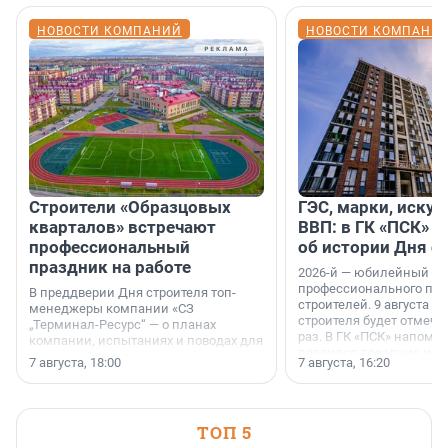
НОВОСТИ КОМПАНИЙ
НОВОСТИ КОМПАНИ
Строители «Образцовых
ГЭС, марки, искус
кварталов» встречают
ВВП: в ГК «ПСК» р
профессиональный
об истории Дня с
праздник на работе
2026-й — юбилейный го
профессионального пр
В преддверии Дня строителя топ-
строителей. 9 августа 2
менеджеры компании «СЗ
строителя будет отмечат
„Терминал-Ресурс“ — о планах
раз. В ГК «ПСК» напомни
компании, испытаниях и поводах для
появился праздник и к
осторожного оптимизма.
7 августа, 18:00
7 августа, 16:20
поменялась роль строит
ТОП 5