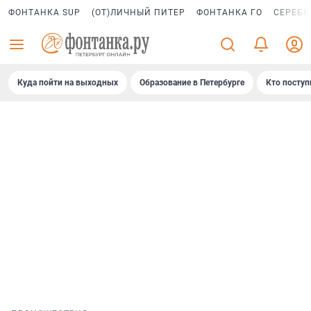
ФОНТАНКА SUP
(ОТ)ЛИЧНЫЙ ПИТЕР
ФОНТАНКА ГО
СЕРЕБР
Куда пойти на выходных
Образование в Петербурге
Кто поступ