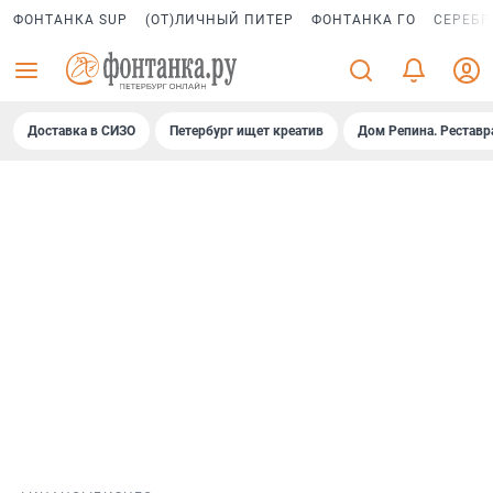
ФОНТАНКА SUP
(ОТ)ЛИЧНЫЙ ПИТЕР
ФОНТАНКА ГО
СЕРЕБР
Доставка в СИЗО
Петербург ищет креатив
Дом Репина. Реставр