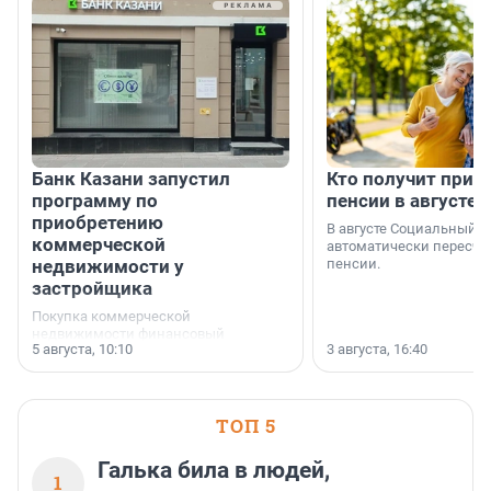
Банк Казани запустил
Кто получит приб
программу по
пенсии в августе
приобретению
В августе Социальный 
коммерческой
автоматически пересчи
недвижимости у
пенсии.
застройщика
Покупка коммерческой
недвижимости финансовый
5 августа, 10:10
3 августа, 16:40
инструмент, доступный для многих
предпринимателей. Будь то новый
офис, склад, торговое помещение
или готовый арендный бизнес —
успех сделки зависит от правильного
ТОП 5
выбора объекта и грамотного
финансирования.
Галька била в людей,
1