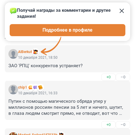
Получай награды за комментарии и другие 
задания!
0
0
0
0
0
Подробнее в профиле
КОММЕНТАРИИ
8
AlBerkut
10 декабря 2021, 18:50
ЗАО 'РПЦ' конкурентов устраняет?
+0
–0
chip1
10 декабря 2021, 16:33
Путин с помощью магического обряда упер у 
миллионов россиян пенсии за 5 лет и ничего, шутит, 
в глаза людям смотрит прямо, не отводит, вот что 
значит колдовство и магия!
+0
–0