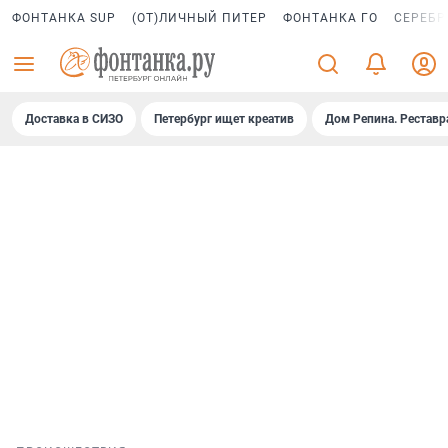
ФОНТАНКА SUP
(ОТ)ЛИЧНЫЙ ПИТЕР
ФОНТАНКА ГО
СЕРЕБР
Доставка в СИЗО
Петербург ищет креатив
Дом Репина. Реставр