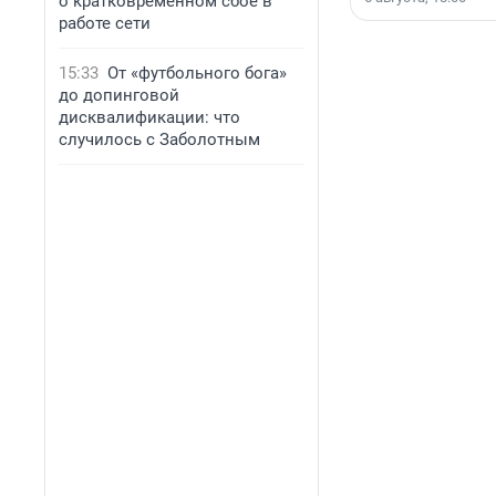
о кратковременном сбое в
работе сети
15:33
От «футбольного бога»
до допинговой
дисквалификации: что
случилось с Заболотным