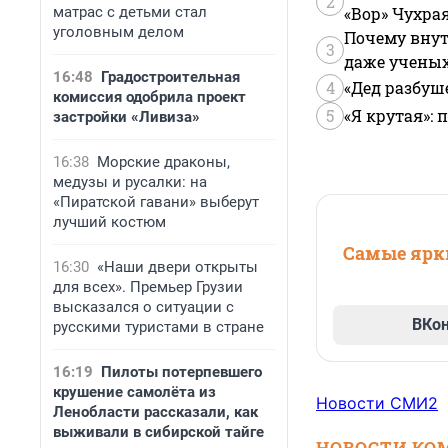
2
матрас с детьми стал
«Вор» Чухра
уголовным делом
Почему внут
3
даже учены
16:48
Градостроительная
4
«Дед разбуш
комиссия одобрила проект
5
«Я крутая»:
застройки «Ливиза»
16:38
Морские драконы,
медузы и русалки: на
«Пиратской гавани» выберут
лучший костюм
Самые ярки
16:30
«Наши двери открыты
для всех». Премьер Грузии
высказался о ситуации с
ВКо
русскими туристами в стране
16:19
Пилоты потерпевшего
крушение самолёта из
Новости СМИ2
Ленобласти рассказали, как
выживали в сибирской тайге
НОВОСТИ КО