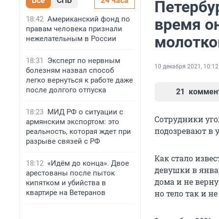
Все
СПБ
24 часа
Петербур
18:42
Американский фонд по
время он
правам человека признали
молотк
нежелательным в России
18:31
Эксперт по нервным
10 декабря 2021, 10:12
болезням назвал способ
легко вернуться к работе даже
после долгого отпуска
21
коммен
18:23
МИД РФ о ситуации с
Сотрудники уго
армянским экспортом: это
подозревают в 
реальность, которая ждет при
разрыве связей с РФ
Как стало извес
18:12
«Идём до конца». Двое
девушки в январ
арестованы после пыток
дома и не верну
кипятком и убийства в
квартире на Ветеранов
но тело так и н