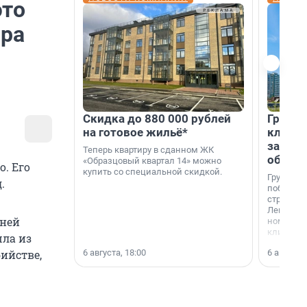
это
ара
Скидка до 880 000 рублей
Группа
на готовое жильё*
клиен
застро
Теперь квартиру в сданном ЖК
област
«Образцовый квартал 14» можно
. Его
купить со специальной скидкой.
Группа А
.
победите
строител
Ленингра
тней
номинац
клиенто
шла из
застройщ
6 августа, 18:00
6 августа,
бийстве,
области»