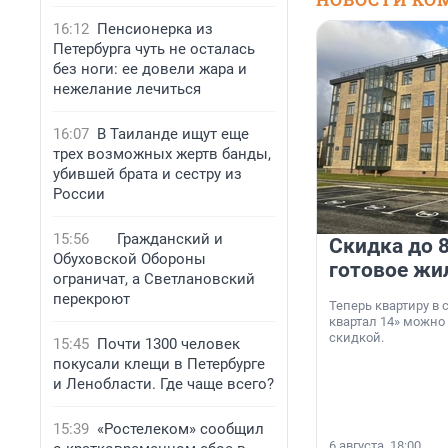
16:12
Пенсионерка из
Петербурга чуть не осталась
без ноги: ее довели жара и
нежелание лечиться
16:07
В Таиланде ищут еще
трех возможных жертв банды,
убившей брата и сестру из
России
15:56
Гражданский и
Скидка до 8
Обуховской Обороны
готовое жи
ограничат, а Светлановский
перекроют
Теперь квартиру в
квартал 14» можно
скидкой.
15:45
Почти 1300 человек
покусали клещи в Петербурге
и Ленобласти. Где чаще всего?
15:39
«Ростелеком» сообщил
6 августа, 18:00