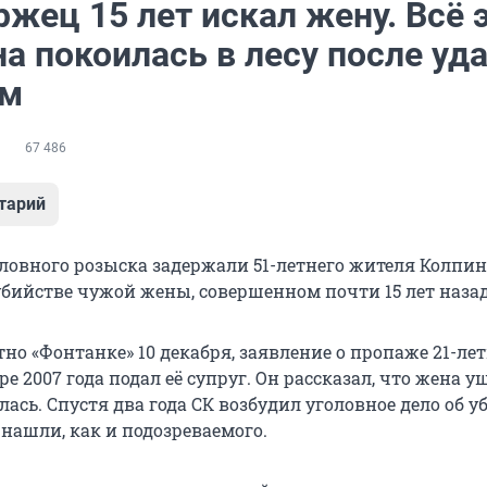
жец 15 лет искал жену. Всё 
а покоилась в лесу после уд
ом
67 486
тарий
ловного розыска задержали 51-летнего жителя Колпино
убийстве чужой жены, совершенном почти 15 лет назад
тно «Фонтанке» 10 декабря, заявление о пропаже 21-ле
е 2007 года подал её супруг. Он рассказал, что жена у
лась. Спустя два года СК возбудил уголовное дело об у
е нашли, как и подозреваемого.