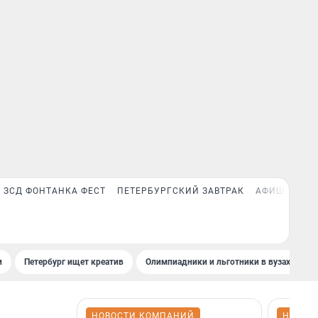
ЗСД ФОНТАНКА ФЕСТ
ПЕТЕРБУРГСКИЙ ЗАВТРАК
АФИША PLUS
и
Петербург ищет креатив
Олимпиадники и льготники в вузах СПб
НОВОСТИ КОМПАНИЙ
НОВОС