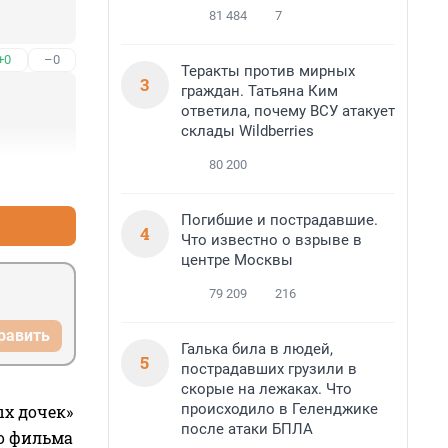
81 484
7
+0
–0
Теракты против мирных
3
граждан. Татьяна Ким
ответила, почему ВСУ атакует
склады Wildberries
80 200
+0
–0
Погибшие и пострадавшие.
4
Что известно о взрыве в
центре Москвы
79 209
216
равить
Галька била в людей,
5
пострадавших грузили в
скорые на лежаках. Что
происходило в Геленджике
ых дочек»
после атаки БПЛА
го фильма