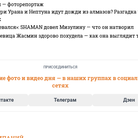
я — фоторепортаж
ри Урана и Нептуна идут дожди из алмазов? Разгадка
х
евался»: SHAMAN довел Мизулину — что он натворил
 певица Жасмин здорово похудела — как она выглядит 
ПРИСОЕДИНИТЬСЯ
е фото и видео дня — в наших группах в социа
сетях
нтакте
Телеграм
Дзен
МПАНИЙ