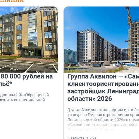
80 000 рублей на
Группа Аквилон — «Са
льё*
клиентоориентирован
застройщик Ленингра
 сданном ЖК «Образцовый
области» 2026
 купить со специальной
Группа Аквилон стала одним из поб
конкурса «Лучшая строительная орг
Ленинградской области 2026» в ном
«Самый клиентоориентированный з
Ленинградской области».
6 августа, 16:50