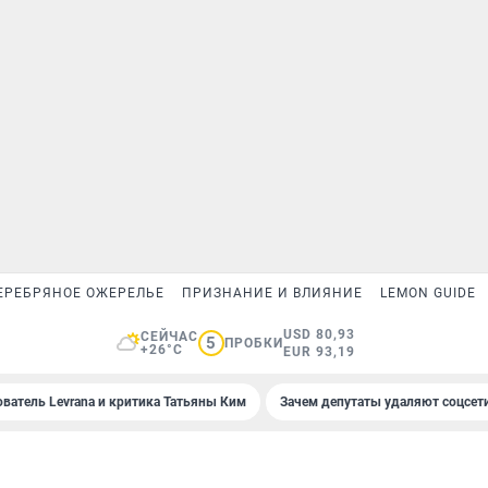
ЕРЕБРЯНОЕ ОЖЕРЕЛЬЕ
ПРИЗНАНИЕ И ВЛИЯНИЕ
LEMON GUIDE
USD 80,93
СЕЙЧАС
5
ПРОБКИ
+26°C
EUR 93,19
ователь Levrana и критика Татьяны Ким
Зачем депутаты удаляют соцсет