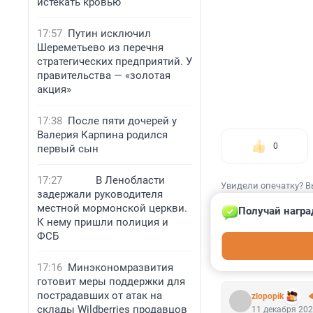
истекать кровью
17:57
Путин исключил
Шереметьево из перечня
стратегических предприятий. У
правительства — «золотая
акция»
17:38
После пяти дочерей у
Валерия Карпина родился
0
первый сын
17:27
В Ленобласти
Увидели опечатку? В
задержали руководителя
местной мормонской церкви.
Получай награ
К нему пришли полиция и
ФСБ
КОММЕНТАР
17:16
Минэкономразвития
готовит меры поддержки для
пострадавших от атак на
zlopopik
склады Wildberries продавцов
11 декабря 202