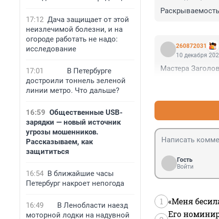
Раскрываемость
17:12
Дача защищает от этой
неизлечимой болезни, и на
огороде работать не надо:
260872031
исследование
10 декабря 202
Мастера Заголо
17:01
В Петербурге
достроили тоннель зеленой
линии метро. Что дальше?
16:59
Общественные USB-
зарядки — новый источник
угрозы мошенников.
Рассказываем, как
защититься
Гость
Войти
16:54
В ближайшие часы
Петербург накроет непогода
1
«Меня бесил
16:49
В Ленобласти наезд
Его номинир
моторной лодки на надувной