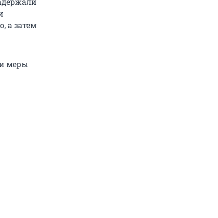
задержали
и
, а затем
ии меры