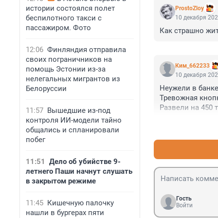
истории состоялся полет
ProstoZloy
беспилотного такси с
10 декабря 202
пассажиром. Фото
Как страшно жить
12:06
Финляндия отправила
своих пограничников на
Ким_662233
помощь Эстонии из-за
10 декабря 202
нелегальных мигрантов из
Неужели в банке
Белоруссии
Тревожная кнопк
Развели на 450 т
11:57
Вышедшие из-под
контроля ИИ-модели тайно
общались и спланировали
побег
11:51
Дело об убийстве 9-
летнего Паши начнут слушать
в закрытом режиме
Гость
11:45
Кишечную палочку
Войти
нашли в бургерах пяти