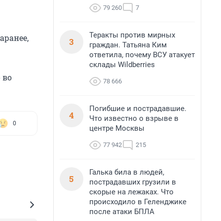
79 260
7
Теракты против мирных
аранее,
3
граждан. Татьяна Ким
ответила, почему ВСУ атакует
склады Wildberries
 во
78 666
Погибшие и пострадавшие.
4
Что известно о взрыве в
0
центре Москвы
77 942
215
Галька била в людей,
5
пострадавших грузили в
скорые на лежаках. Что
происходило в Геленджике
после атаки БПЛА