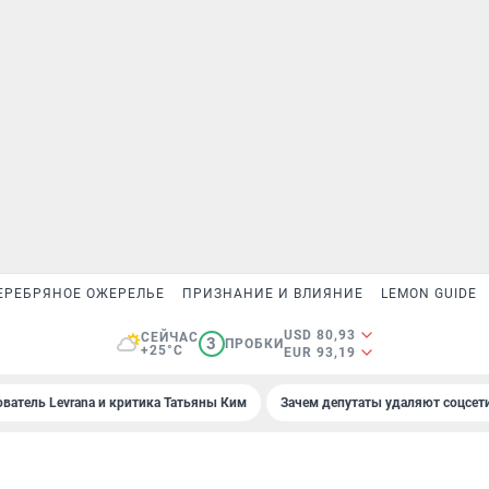
ЕРЕБРЯНОЕ ОЖЕРЕЛЬЕ
ПРИЗНАНИЕ И ВЛИЯНИЕ
LEMON GUIDE
USD 80,93
СЕЙЧАС
3
ПРОБКИ
+25°C
EUR 93,19
ователь Levrana и критика Татьяны Ким
Зачем депутаты удаляют соцсет