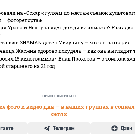
овали на «Оскар»: гуляем по местам съемок культово
я — фоторепортаж
ри Урана и Нептуна идут дожди из алмазов? Разгадка
х
евался»: SHAMAN довел Мизулину — что он натворил
 певица Жасмин здорово похудела — как она выглядит 
росил 15 килограммов»: Влад Прохоров — о том, как худе
 старше его на 21 год
ПРИСОЕДИНИТЬСЯ
е фото и видео дня — в наших группах в социа
сетях
нтакте
Телеграм
Дзен