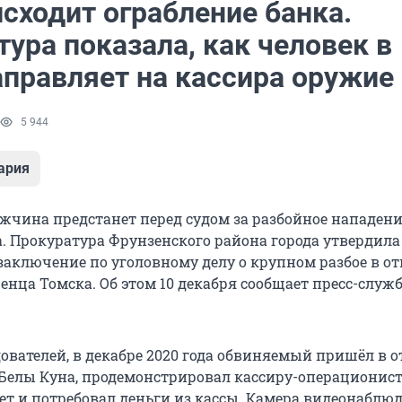
сходит ограбление банка.
ура показала, как человек в
аправляет на кассира оружие
5 944
ария
ужчина предстанет перед судом за разбойное нападени
а. Прокуратура Фрунзенского района города утвердила
заключение по уголовному делу о крупном разбое в 
енца Томска. Об этом 10 декабря сообщает пресс-служ
ователей, в декабре 2020 года обвиняемый пришёл в о
 Белы Куна, продемонстрировал кассиру-операционис
ет и потребовал деньги из кассы. Камера видеонаблю