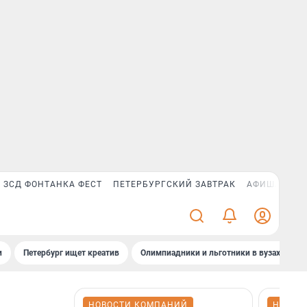
ЗСД ФОНТАНКА ФЕСТ
ПЕТЕРБУРГСКИЙ ЗАВТРАК
АФИША PLUS
и
Петербург ищет креатив
Олимпиадники и льготники в вузах СПб
НОВОСТИ КОМПАНИЙ
НОВОС