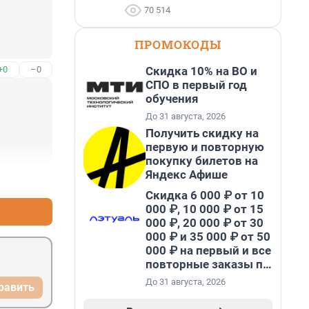
70 514
ПРОМОКОДЫ
+0
–0
Скидка 10% на ВО и
СПО в первый год
обучения
До 31 августа, 2026
Получить скидку на
первую и повторную
покупку билетов на
Яндекс Афише
+0
–0
Скидка 6 000 ₽ от 10
000 ₽, 10 000 ₽ от 15
000 ₽, 20 000 ₽ от 30
000 ₽ и 35 000 ₽ от 50
000 ₽ на первый и все
повторные заказы по
промокоду НАБЕРИ
До 31 августа, 2026
равить