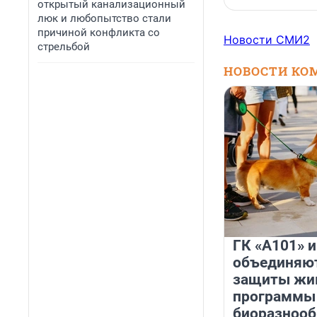
открытый канализационный
люк и любопытство стали
причиной конфликта со
Новости СМИ2
стрельбой
НОВОСТИ КО
ГК «А101» 
объединяют
защиты жи
программы
биоразнооб