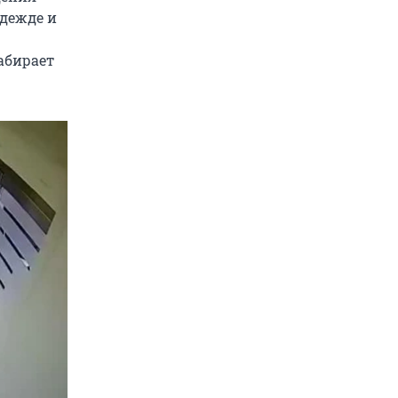
одежде и
абирает