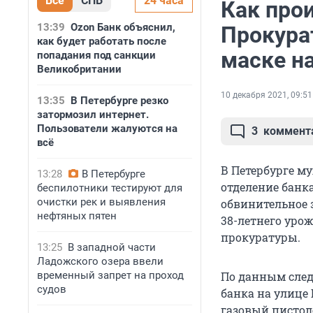
Все
СПБ
24 часа
Как прои
13:39
Ozon Банк объяснил,
Прокурат
как будет работать после
маске н
попадания под санкции
Великобритании
10 декабря 2021, 09:51
13:35
В Петербурге резко
затормозил интернет.
Пользователи жалуются на
3
коммент
всё
В Петербурге м
13:28
В Петербурге
отделение банк
беспилотники тестируют для
очистки рек и выявления
обвинительное 
нефтяных пятен
38-летнего урож
прокуратуры.
13:25
В западной части
Ладожского озера ввели
временный запрет на проход
По данным след
судов
банка на улице
газовый пистол