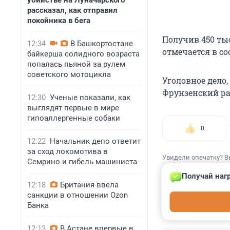
убийстве на Луначарского
рассказал, как отправил
покойника в бега
Получив 450 тыс
12:34
В Башкортостане
отмечается в с
байкерша солидного возраста
попалась пьяной за рулем
советского мотоцикла
Уголовное дело,
Фрунзенский ра
12:30
Ученые показали, как
выглядят первые в мире
гипоаллергенные собаки
0
12:22
Начальник депо ответит
за сход локомотива в
Увидели опечатку? В
Семрино и гибель машиниста
Получай наг
12:18
Британия ввела
санкции в отношении Ozon
Банка
КОММЕНТАР
12:13
В Астане впервые в