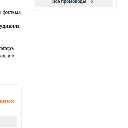
Все промокоды
го фильма
 удивила
теперь
л, и о
льных