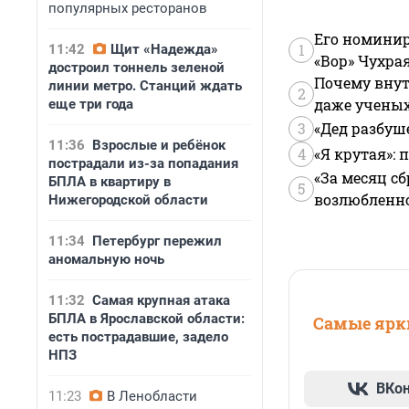
популярных ресторанов
Его номинир
1
11:42
Щит «Надежда»
«Вор» Чухра
достроил тоннель зеленой
Почему внут
линии метро. Станций ждать
2
даже учены
еще три года
3
«Дед разбуш
11:36
Взрослые и ребёнок
4
«Я крутая»:
пострадали из-за попадания
«За месяц сб
БПЛА в квартиру в
5
возлюбленной
Нижегородской области
11:34
Петербург пережил
аномальную ночь
11:32
Самая крупная атака
БПЛА в Ярославской области:
Самые ярки
есть пострадавшие, задело
НПЗ
ВКо
11:23
В Ленобласти