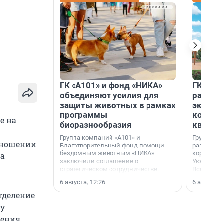
ГК «А101» и фонд «НИКА»
ГК «КВ
объединяют усилия для
разреш
защиты животных в рамках
эксплу
программы
компл
е на
биоразнообразия
кварта
Группа компаний «А101» и
Группа к
отношении
Благотворительный фонд помощи
разрешен
бездомным животным «НИКА»
корпуса 
ба
заключили соглашение о
Уютный к
стратегическом сотрудничестве.
Всеволо
Ленингра
6 августа, 12:26
6 августа,
тделение
ту
дения