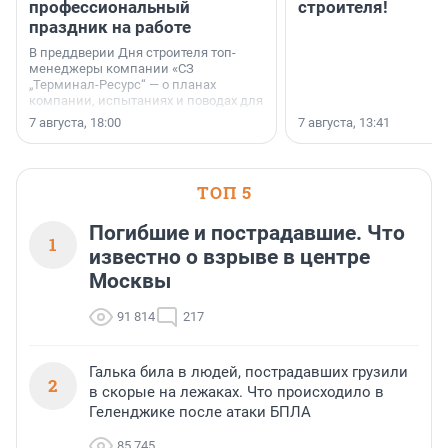
профессиональный
строителя!
праздник на работе
В преддверии Дня строителя топ-
менеджеры компании «СЗ
„Терминал-Ресурс“ — о планах
компании, испытаниях и поводах для
осторожного оптимизма.
7 августа, 18:00
7 августа, 13:41
ТОП 5
Погибшие и пострадавшие. Что
1
известно о взрыве в центре
Москвы
91 814
217
Галька била в людей, пострадавших грузили
2
в скорые на лежаках. Что происходило в
Геленджике после атаки БПЛА
85 745