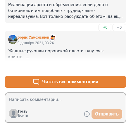
Реализация ареста и обременения, если дело о 
биткоинах и им подобных - трудна, чаще - 
нереализуема. Вот только рассуждать об этом, да еще 
в Законе прописывать все и разные, чохом - дело 
+0
–0
пустое. И почему именно "имущество"? А разве 
понятия "права на доход" не достаточно? Логика 
Борис Самохвалов
законодательства по принципам товароведения: 
9 декабря 2021, 03:24
"каждому сатину по артикулу" (читай каждому 
Жадные ручонки воровской власти тянутся к 
событию - по Закону) - тупик, да еще и прекрасная 
крипте......
возможность криминального, но "по закону", 
поведения. 

+1
–0
Теоретикам и законотворцам не до того, заняты кто 
чем, вот Председатель СК и пытается дыру заткнуть.
Читать все комментарии
Гость
Отправить
Войти