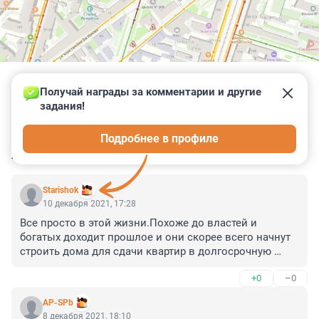
Получай награды за комментарии и другие 
задания!
0
0
0
0
0
Подробнее в профиле
КОММЕНТАРИИ
2
Starishok
10 декабря 2021, 17:28
Все просто в этой жизни.Похоже до властей и 
богатых доходит прошлое и они скорее всего начнут 
строить дома для сдачи квартир в долгосрочную 
аренду,как это было до 1917 года. У богатых людей в 
+0
–0
России уйма денег,их просто девать некуда ,а 
доходный дом это 100% вложение.
AP-SPb
8 декабря 2021, 18:10