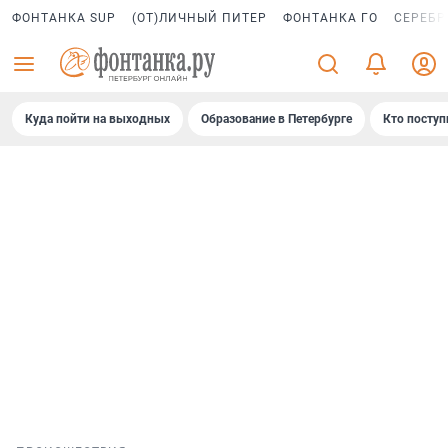
ФОНТАНКА SUP
(ОТ)ЛИЧНЫЙ ПИТЕР
ФОНТАНКА ГО
СЕРЕБР
Куда пойти на выходных
Образование в Петербурге
Кто поступ