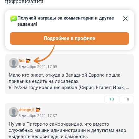
цифровизации.
Получай награды за комментарии и другие 
задания!
0
0
0
0
0
Подробнее в профиле
КОММЕНТАРИИ
17
Brit
8 декабря 2021, 17:59
Мало кто знает, откуда в Западной Европе пошла 
привычка ездить на лисапедах. 

В 1973-м году коалиция арабов (Сирия, Египет, Ирак, 
Иордания), науськанные и спонсированные 
+0
–0
поллитбюро ЦК КПСС организовали и с треском 
продули войну Судного дня с Израилем. Весь 
change_it
западный мир поддержал Израиль. И тогда арабы 
8 декабря 2021, 17:37
обиделись и объявили Западной Европе эмбарго на 
Ну уж в Питере-то самоочевидно, что вместо 
поставки нефти. Возник дефицит топлива и все 
служебных машин администрации и депутатам надо 
жители пересели на велосипеды. 

выделять велосипеды и самокаты.
Кризис быстро ушёл, но привычка ездить на 