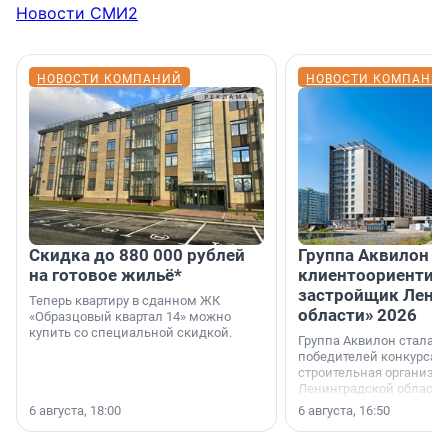
Новости СМИ2
НОВОСТИ КОМПАНИЙ
НОВОСТИ КОМПАНИ
Скидка до 880 000 рублей
Группа Аквилон 
на готовое жильё*
клиентоориентир
застройщик Лени
Теперь квартиру в сданном ЖК
области» 2026
«Образцовый квартал 14» можно
купить со специальной скидкой.
Группа Аквилон стала 
победителей конкурса 
строительная организа
Ленинградской области 
номинации «Самый
6 августа, 18:00
6 августа, 16:50
клиентоориентированн
застройщик Ленинград