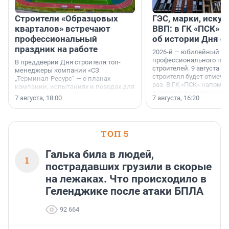
Строители «Образцовых
ГЭС, марки, искус
кварталов» встречают
ВВП: в ГК «ПСК» р
профессиональный
об истории Дня с
праздник на работе
2026-й — юбилейный го
профессионального пр
В преддверии Дня строителя топ-
строителей. 9 августа 2
менеджеры компании «СЗ
строителя будет отмечат
„Терминал-Ресурс“ — о планах
раз. В ГК «ПСК» напомни
компании, испытаниях и поводах для
появился праздник и к
осторожного оптимизма.
7 августа, 18:00
7 августа, 16:20
поменялась роль строит
ТОП 5
Галька била в людей,
1
пострадавших грузили в скорые
на лежаках. Что происходило в
Геленджике после атаки БПЛА
92 664