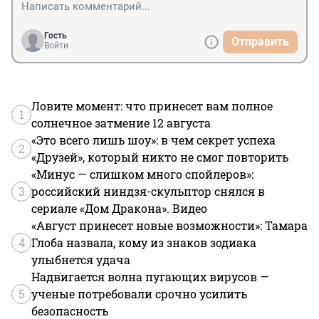
Гость
Отправить
Войти
Ловите момент: что принесет вам полное
1
солнечное затмение 12 августа
«Это всего лишь шоу»: в чем секрет успеха
2
«Друзей», который никто не смог повторить
«Минус — слишком много спойлеров»:
3
российский ниндзя-скульптор снялся в
сериале «Дом Дракона». Видео
«Август принесет новые возможности»: Тамара
4
Глоба назвала, кому из знаков зодиака
улыбнется удача
Надвигается волна пугающих вирусов —
5
ученые потребовали срочно усилить
безопасность