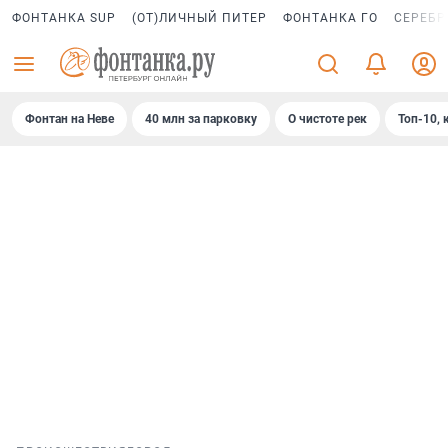
ФОНТАНКА SUP
(ОТ)ЛИЧНЫЙ ПИТЕР
ФОНТАНКА ГО
СЕРЕБР
Фонтан на Неве
40 млн за парковку
О чистоте рек
Топ-10, 