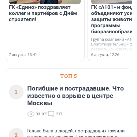
ГК «Едино» поздравляет
ГК «А101» и фонд
коллег и партнёров с Днём
объединяют усил
строителя!
защиты животных
программы
биоразнообразия
Группа компаний «А101»
Благотворительный фо
бездомным животным 
заключили соглашение
7 августа, 13:41
6 августа, 12:26
стратегическом сотрудн
ТОП 5
Погибшие и пострадавшие. Что
1
известно о взрыве в центре
Москвы
93 109
217
Галька била в людей, пострадавших грузили
2