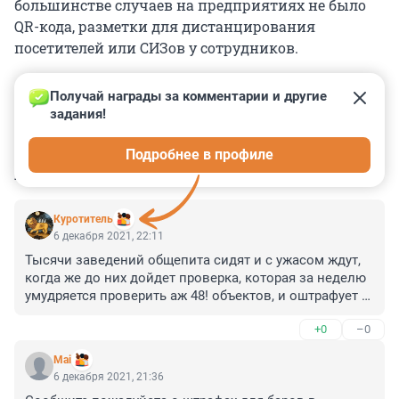
большинстве случаев на предприятиях не было
QR-кода, разметки для дистанцирования
посетителей или СИЗов у сотрудников.
Получай награды за комментарии и другие 
задания!
0
0
0
0
0
Подробнее в профиле
КОММЕНТАРИИ
9
Куротитель
6 декабря 2021, 22:11
Тысячи заведений общепита сидят и с ужасом ждут, 
когда же до них дойдет проверка, которая за неделю 
умудряется проверить аж 48! объектов, и оштрафует 
на 100 тыс рублей (недавно было 300).
+0
–0
Mai
6 декабря 2021, 21:36