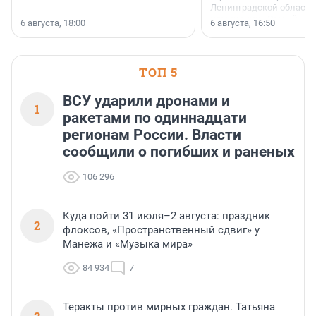
Ленинградской области 
номинации «Самый
6 августа, 18:00
6 августа, 16:50
клиентоориентированн
застройщик Ленинград
области».
ТОП 5
ВСУ ударили дронами и
1
ракетами по одиннадцати
регионам России. Власти
сообщили о погибших и раненых
106 296
Куда пойти 31 июля–2 августа: праздник
2
флоксов, «Пространственный сдвиг» у
Манежа и «Музыка мира»
84 934
7
Теракты против мирных граждан. Татьяна