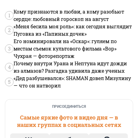
Кому признаются в любви, а кому разобьют
1
сердце: любовный гороскоп на август
«Меня бесила моя роль»: как сегодня выглядит
2
Пуговка из «Папиных дочек»
Его номинировали на «Оскар»: гуляем по
3
местам съемок культового фильма «Вор»
Чухрая — фоторепортаж
Почему внутри Урана и Нептуна идут дожди
4
из алмазов? Разгадка удивила даже ученых
«Дед разбушевался»: SHAMAN довел Мизулину
5
— что он натворил
ПРИСОЕДИНИТЬСЯ
Самые яркие фото и видео дня — в
наших группах в социальных сетях