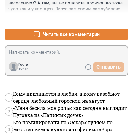
населением? А там, вы не поверите, произошло тоже 
чудо как и у японцев. Вирус сам своим самоубилсяса. 
Правда ему помогли адвокаты, которые заставили 
+0
–0
главу минздрава опять вернуть лечение 
инвермектином. И о чудо, у них там заболеваемость 
ниже чем у нас в три раза, и смертность невысокая, 
Читать все комментарии
поскольку есть штаты, которые инвермектин не 
используют, вот они и главные спонсоры статистики 
по заболеваемости и смертям. Ау, медики! Может 
начнём использовать опыт этих стран? Мы через 
месяц все больницы разгрузим. Или как это лечить 
Гость
Отправить
дешёвым препаратом. У нас уже яхты заказаны от 
Войти
бабла за вакцинацию.
Кому признаются в любви, а кому разобьют
1
сердце: любовный гороскоп на август
«Меня бесила моя роль»: как сегодня выглядит
2
Пуговка из «Папиных дочек»
Его номинировали на «Оскар»: гуляем по
3
местам съемок культового фильма «Вор»