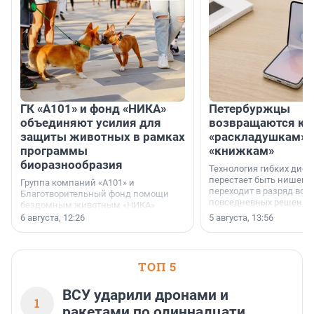
ГК «А101» и фонд «НИКА»
Петербуржцы
объединяют усилия для
возвращаются к
защиты животных в рамках
«раскладушкам» 
программы
«книжкам»
биоразнообразия
Технология гибких дисп
перестает быть нишевы
Группа компаний «А101» и
переходит в разряд вос
Благотворительный фонд помощи
повседневных решений
бездомным животным «НИКА»
заключили соглашение о
6 августа, 12:26
5 августа, 13:56
стратегическом сотрудничестве.
ТОП 5
ВСУ ударили дронами и
1
ракетами по одиннадцати