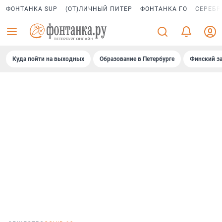
ФОНТАНКА SUP
(ОТ)ЛИЧНЫЙ ПИТЕР
ФОНТАНКА ГО
СЕРЕБР
Куда пойти на выходных
Образование в Петербурге
Финский за