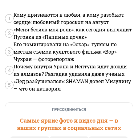
Кому признаются в любви, а кому разобьют
1
сердце: любовный гороскоп на август
«Меня бесила моя роль»: как сегодня выглядит
2
Пуговка из «Папиных дочек»
Его номинировали на «Оскар»: гуляем по
3
местам съемок культового фильма «Вор»
Чухрая — фоторепортаж
Почему внутри Урана и Нептуна идут дожди
4
из алмазов? Разгадка удивила даже ученых
«Дед разбушевался»: SHAMAN довел Мизулину
5
— что он натворил
ПРИСОЕДИНИТЬСЯ
Самые яркие фото и видео дня — в
наших группах в социальных сетях