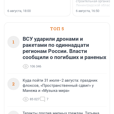
строительная организа
Ленинградской области 
номинации «Самый
6 августа, 18:00
6 августа, 16:50
клиентоориентированн
застройщик Ленинград
области».
ТОП 5
ВСУ ударили дронами и
1
ракетами по одиннадцати
регионам России. Власти
сообщили о погибших и раненых
106 346
Куда пойти 31 июля–2 августа: праздник
2
флоксов, «Пространственный сдвиг» у
Манежа и «Музыка мира»
85 027
7
Теракты против мирных граждан. Татьяна