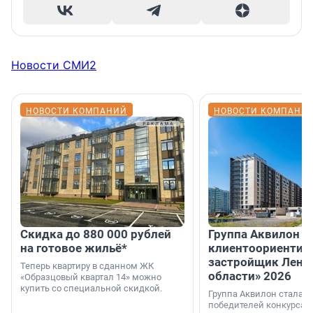
Новости СМИ2
НОВОСТИ КОМПАНИЙ
НОВОСТИ КОМПАНИ
Скидка до 880 000 рублей
Группа Аквилон 
на готовое жильё*
клиентоориентир
застройщик Лени
Теперь квартиру в сданном ЖК
области» 2026
«Образцовый квартал 14» можно
купить со специальной скидкой.
Группа Аквилон стала 
победителей конкурса 