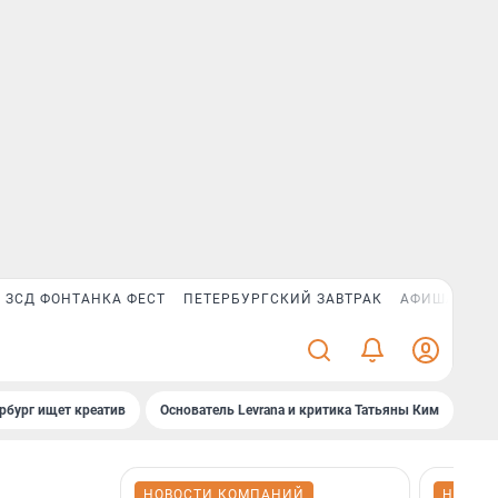
ЗСД ФОНТАНКА ФЕСТ
ПЕТЕРБУРГСКИЙ ЗАВТРАК
АФИША PLUS
рбург ищет креатив
Основатель Levrana и критика Татьяны Ким
Зач
НОВОСТИ КОМПАНИЙ
НОВОС