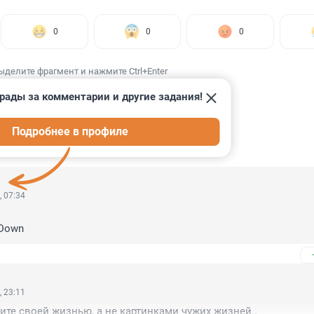
0
0
0
ыделите фрагмент и нажмите Ctrl+Enter
рады за комментарии и другие задания!
Подробнее в профиле
ИИ
12
, 07:34
 Down
, 23:11
вите своей жизнью, а не картинками чужих жизней..