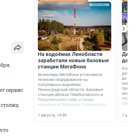
На водоёмах Ленобласти
Девело
заработали новые базовые
добро
бря.
станции МегаФона
Когда-то
дети игр
Инженеры МегаФона установили
до темно
телеком-оборудование на
новости н
популярных водоёмах
традиция
ет сервис
Ленинградской области. Базовые
экономич
станции вблизи Лемболовского и
отсутств
Раздолинского озёр, а также
сделали 
 столиц
недалеко от Большого Тосненского
водопада.
7 августа, 14:59
7 августа,
 что