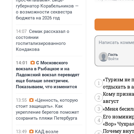
просчитываем». Вице-
губернатор Корабельников —
о возможности секвестра
бюджета на 2026 год
14:07
Семак рассказал о
состоянии
госпитализированного
Кондакова
Гость
Войти
14:01
С Московского
вокзала в Рыбацкое и на
Ладожский вокзал переводят
«Туризм не 
еще больше электричек.
1
отдыхать в а
Показываем, что изменится
Кому призна
2
13:55
«Ценность, которую
август
стоит защищать». Как
3
«Меня бесил
укрепление берегов поможет
Его номинир
сохранить пляжи Петербурга
4
«Вор» Чухра
Почему внут
13:49
КАД возле