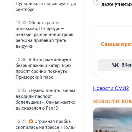
5
Пулковского шоссе сузят до
даже учены
сентября
13:42
Область растет
объемами, Петербург —
ценами: рынок новостроек
региона прибавил треть
Самые ярки
выручки
13:36
В Ялте разминируют
ВКо
безэкипажный катер. Всех
просят срочно покинуть
Приморский парк
Новости СМИ2
13:33
«Нужно понять, зачем
вводили паспорт
НОВОСТИ КО
болельщика». Семак жестко
высказался о Fan ID
13:27
Огромная пробка
скопилась на трассе «Кола»