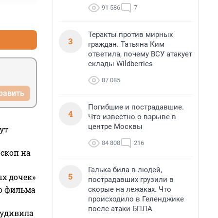
91 586
7
+0
–0
Теракты против мирных
3
граждан. Татьяна Ким
ответила, почему ВСУ атакует
склады Wildberries
87 085
равить
Погибшие и пострадавшие.
4
Что известно о взрыве в
центре Москвы
ут
84 808
216
оскоп на
Галька била в людей,
5
ых дочек»
пострадавших грузили в
го фильма
скорые на лежаках. Что
происходило в Геленджике
после атаки БПЛА
 удивила