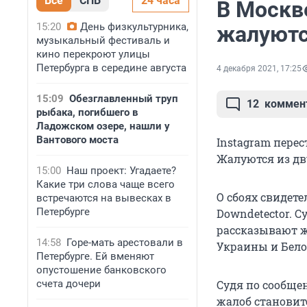
Все
СПБ
24 часа
В Москв
15:20
День физкультурника,
жалуютс
музыкальный фестиваль и
кино перекроют улицы
Петербурга в середине августа
4 декабря 2021, 17:25
15:09
Обезглавленный труп
12
коммен
рыбака, погибшего в
Ладожском озере, нашли у
Вантового моста
Instagram перес
Жалуются из дв
15:00
Наш проект: Угадаете?
Какие три слова чаще всего
О сбоях свидет
встречаются на вывесках в
Петербурге
Downdetector. С
рассказывают ж
14:58
Горе-мать арестовали в
Украины и Белор
Петербурге. Ей вменяют
опустошение банковского
счета дочери
Судя по сообщен
жалоб становит