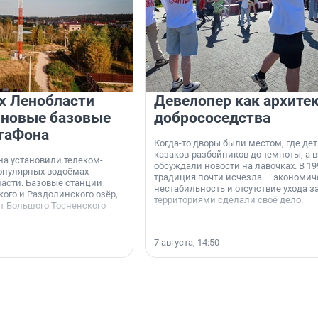
х Ленобласти
Девелопер как архите
 новые базовые
добрососедства
гаФона
Когда-то дворы были местом, где дет
казаков-разбойников до темноты, а 
а установили телеком-
обсуждали новости на лавочках. В 19
опулярных водоёмах
традиция почти исчезла — экономич
асти. Базовые станции
нестабильность и отсутствие ухода з
ого и Раздолинского озёр,
территориями сделали своё дело.
от Большого Тосненского
7 августа, 14:50