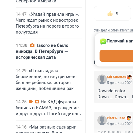
Северной Америки
0
14:47
«Угадай правила игры».
Чего ждет рынок новостроек
Петербурга на пороге второго
Увидели опечатку? В
полугодия
Получай наг
14:38
Такого не было
никогда. В Петербурге —
историческая дата
КОММЕНТАР
14:29
«Я выглядела
беременной, но внутри меня
Mil Muertes
был не ребенок»: история
5 декабря 2021
женщины, победившей рак
Downdetector. 

Down ... Down ...
14:25
На КАД фургоны
бились о КАМАЗ, ограждение
и друг о друга. Погиб водитель
Piter Russo
4 декабря 2021
14:16
«Мы разные сценарии
Ну и ладно.. жи