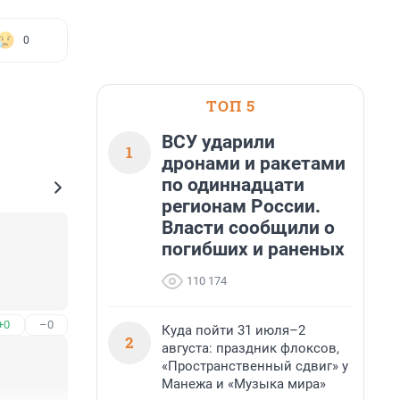
0
ТОП 5
ВСУ ударили
1
дронами и ракетами
по одиннадцати
регионам России.
Власти сообщили о
погибших и раненых
110 174
+0
–0
Куда пойти 31 июля–2
2
августа: праздник флоксов,
«Пространственный сдвиг» у
Манежа и «Музыка мира»