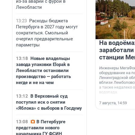
из-за аварии с фурой в
Ленобласти
13:23
Расходы бюджета
Петербурга в 2027 году могут
сократиться. Смольный
очертил предварительные
На водоёма
параметры
заработали
станции Ме
13:18
Новые владельцы
завода упаковки Elopak в
Инженеры МегаФон
Ленобласти остановили
оборудование на п
производство — работать
Ленинградской обл
негде и не на чем
вблизи Лемболовск
а также недалеко 
водопада.
13:12
В Верховный суд
поступил иск о снятии
7 августа, 14:59
«Яблока» с выборов в Госдуму
13:08
В Петербурге
представили нового
начальника ГУ ФСИН