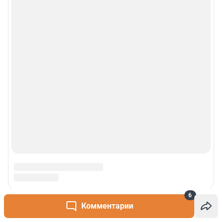
Контакты
Техподдержка
Реклама
Наши мероприятия
О компании
Наши вакансии
Статистика канала в MAX
6
Все города сети
Комментарии