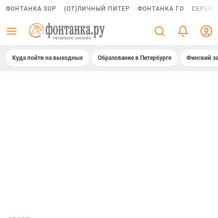
ФОНТАНКА SUP
(ОТ)ЛИЧНЫЙ ПИТЕР
ФОНТАНКА ГО
СЕРЕБР
Куда пойти на выходных
Образование в Петербурге
Финский за