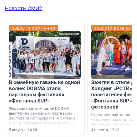
Новости СМИ2
НОВОСТИ КОМПАНИЙ
НОВОСТИ КОМПАНИ
В семейную гавань на одной
Зажгли в стиле ди
волне: DOGMA стала
Холдинг «РСТИ» 
партнером фестиваля
посетителей фест
«Фонтанка SUP»
«Фонтанка SUP» я
фотозоной
Федеральная компания DOGMA
выступила семейным партнером
Строительный холдинг 
фестиваля сапсерфинга «Фонтанка
четвертый раз стал пар
SUP» и поддержала одну из самых
фестиваля «Фонтанка S
ярких и романтичных номинаций —
раз компания стремится
5 августа, 14:24
4 августа, 12:13
«SUP-свадьба».
привезти корпоративну