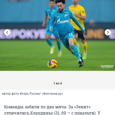
1 из 4
автор фото Игорь Руссак/ «Фонтанка.ру»
Команды забили по два мяча. За «Зенит»
отличились Клаудиньо (31, 69 — с пенальти). У