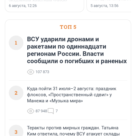
бездомным животным «НИКА»
заключили соглашение о
6 августа, 12:26
5 августа, 13:56
стратегическом сотрудничестве.
ТОП 5
ВСУ ударили дронами и
1
ракетами по одиннадцати
регионам России. Власти
сообщили о погибших и раненых
107 873
Куда пойти 31 июля–2 августа: праздник
2
флоксов, «Пространственный сдвиг» у
Манежа и «Музыка мира»
87 948
7
Теракты против мирных граждан. Татьяна
3
Ким ответила, почему ВСУ атакует склады