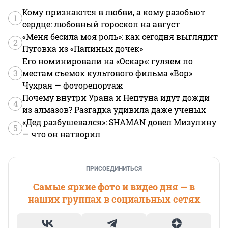
Кому признаются в любви, а кому разобьют
1
сердце: любовный гороскоп на август
«Меня бесила моя роль»: как сегодня выглядит
2
Пуговка из «Папиных дочек»
Его номинировали на «Оскар»: гуляем по
3
местам съемок культового фильма «Вор»
Чухрая — фоторепортаж
Почему внутри Урана и Нептуна идут дожди
4
из алмазов? Разгадка удивила даже ученых
«Дед разбушевался»: SHAMAN довел Мизулину
5
— что он натворил
ПРИСОЕДИНИТЬСЯ
Самые яркие фото и видео дня — в
наших группах в социальных сетях