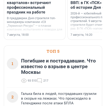
кварталов» встречают
ВВП: в ГК «ПСК» р
профессиональный
об истории Дня с
праздник на работе
2026-й — юбилейный го
профессионального пр
В преддверии Дня строителя топ-
строителей. 9 августа 2
менеджеры компании «СЗ
строителя будет отмечат
„Терминал-Ресурс“ — о планах
раз. В ГК «ПСК» напомни
компании, испытаниях и поводах для
появился праздник и к
осторожного оптимизма.
7 августа, 18:00
7 августа, 16:20
поменялась роль строит
ТОП 5
Погибшие и пострадавшие. Что
1
известно о взрыве в центре
Москвы
93 510
217
Галька била в людей, пострадавших грузили
2
в скорые на лежаках. Что происходило в
Геленджике после атаки БПЛА