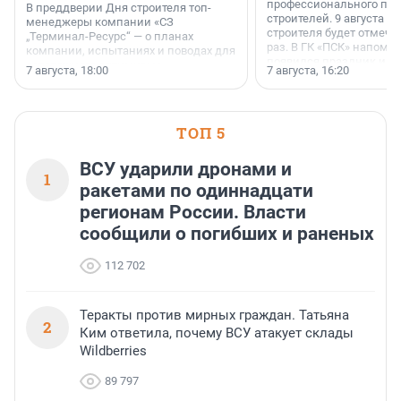
профессионального пр
В преддверии Дня строителя топ-
строителей. 9 августа 2
менеджеры компании «СЗ
строителя будет отмечат
„Терминал-Ресурс“ — о планах
раз. В ГК «ПСК» напомни
компании, испытаниях и поводах для
появился праздник и к
осторожного оптимизма.
7 августа, 18:00
7 августа, 16:20
поменялась роль строит
ТОП 5
ВСУ ударили дронами и
1
ракетами по одиннадцати
регионам России. Власти
сообщили о погибших и раненых
112 702
Теракты против мирных граждан. Татьяна
2
Ким ответила, почему ВСУ атакует склады
Wildberries
89 797