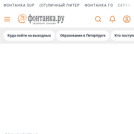
ФОНТАНКА SUP
(ОТ)ЛИЧНЫЙ ПИТЕР
ФОНТАНКА ГО
СЕРЕБР
Куда пойти на выходных
Образование в Петербурге
Кто поступ