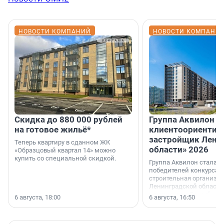
НОВОСТИ КОМПАНИЙ
НОВОСТИ КОМПАНИ
Скидка до 880 000 рублей
Группа Аквилон 
на готовое жильё*
клиентоориентир
застройщик Лени
Теперь квартиру в сданном ЖК
области» 2026
«Образцовый квартал 14» можно
купить со специальной скидкой.
Группа Аквилон стала 
победителей конкурса 
строительная организа
Ленинградской области 
номинации «Самый
6 августа, 18:00
6 августа, 16:50
клиентоориентированн
застройщик Ленинград
области».