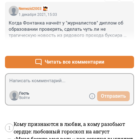
Nemezid2003
1 декабря 2021, 15:03
Когда Фонтанка начнёт у "журналистов" диплом об 
образовании проверять, сделать чуть ли не 
трагическую новость из рядового прохода буксира 
класса река-море по снежному мылу, даже не шуге, и 
+0
–0
уж тем более не "салу" (автор хохол?) это же каким 
уровнем церковно-приходского образования нужно 
обладать? Еще бы написали "Героический прорыв 
Читать все комментарии
буксира сквозь ледяные поля и торосы Невы", 
странно, что в статье нету любимой фразы "чудом 
избежал столкновения с опорами моста".
Гость
Отправить
Войти
Кому признаются в любви, а кому разобьют
1
сердце: любовный гороскоп на август
«Меня бесила моя роль»: как сегодня выглядит