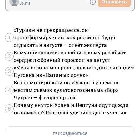
Отправить
Войти
«Туризм не прекращается, он
1
трансформируется»: как россияне будут
отдыхать в августе — ответ эксперта
Кому признаются в любви, а кому разобьют
2
сердце: любовный гороскоп на август
«Меня бесила моя роль»: как сегодня выглядит
3
Пуговка из «Папиных дочек»
Его номинировали на «Оскар»: гуляем по
4
местам съемок культового фильма «Вор»
Чухрая — фоторепортаж
Почему внутри Урана и Нептуна идут дожди
5
из алмазов? Разгадка удивила даже ученых
ПРИСОЕДИНИТЬСЯ