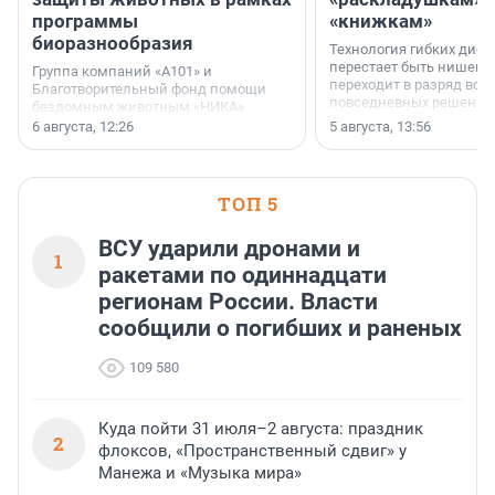
программы
«книжкам»
биоразнообразия
Технология гибких дисп
перестает быть нишевы
Группа компаний «А101» и
переходит в разряд вос
Благотворительный фонд помощи
повседневных решений
бездомным животным «НИКА»
заключили соглашение о
6 августа, 12:26
5 августа, 13:56
стратегическом сотрудничестве.
ТОП 5
ВСУ ударили дронами и
1
ракетами по одиннадцати
регионам России. Власти
сообщили о погибших и раненых
109 580
Куда пойти 31 июля–2 августа: праздник
2
флоксов, «Пространственный сдвиг» у
Манежа и «Музыка мира»