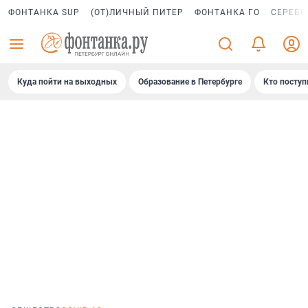
ФОНТАНКА SUP
(ОТ)ЛИЧНЫЙ ПИТЕР
ФОНТАНКА ГО
СЕРЕБР
Куда пойти на выходных
Образование в Петербурге
Кто поступ