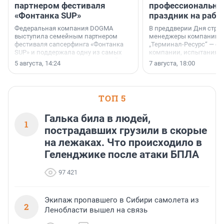
партнером фестиваля
профессиональн
«Фонтанка SUP»
праздник на рабо
Федеральная компания DOGMA
В преддверии Дня строи
выступила семейным партнером
менеджеры компании «
фестиваля сапсерфинга «Фонтанка
„Терминал-Ресурс“ — о 
SUP» и поддержала одну из самых
компании, испытаниях 
ярких и романтичных номинаций —
осторожного оптимизма
5 августа, 14:24
7 августа, 18:00
«SUP-свадьба».
ТОП 5
Галька била в людей,
1
пострадавших грузили в скорые
на лежаках. Что происходило в
Геленджике после атаки БПЛА
97 421
Экипаж пропавшего в Сибири самолета из
2
Ленобласти вышел на связь