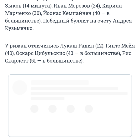
Зыков (14 минута), Иван Морозов (24), Кирилл
Марченко (30), Йоонас Кемпайнен (40 — в
большинстве). Победный буллит на счету Андрея
Кузьменко.
У рижан отличились Лукаш Радил (12), Гинтс Мейя
(40), Оскарс Цибульскис (43 — в большинстве), Рис
Скарлетт (51 — в большинстве).
pic.twitter.com/rU3m2chehQ