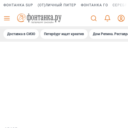
ФОНТАНКА SUP
(ОТ)ЛИЧНЫЙ ПИТЕР
ФОНТАНКА ГО
СЕРЕБР
Доставка в СИЗО
Петербург ищет креатив
Дом Репина. Реставр