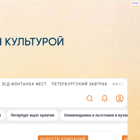
ЗСД ФОНТАНКА ФЕСТ
ПЕТЕРБУРГСКИЙ ЗАВТРАК
АФИША PLUS
и
Петербург ищет креатив
Олимпиадники и льготники в вузах СПб
НОВОСТИ КОМПАНИЙ
НОВОС