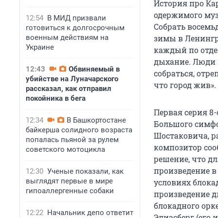
История про Ка
одержимого муз
12:54
В МИД призвали
Собрать восемь
готовиться к долгосрочным
зимы в Ленингра
военным действиям на
Украине
каждый по отде
дыхание. Люди 
12:43
Обвиняемый в
собраться, отре
убийстве на Луначарского
что город жив».
рассказал, как отправил
покойника в бега
Первая серия 8
12:34
В Башкортостане
Большого симфо
байкерша солидного возраста
Шостаковича, р
попалась пьяной за рулем
композитор соо
советского мотоцикла
решение, что д
произведение в 
12:30
Ученые показали, как
выглядят первые в мире
условиях блока
гипоаллергенные собаки
произведение дл
блокадного орке
12:22
Начальник депо ответит
Элиасберг (его и