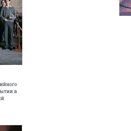
рийного
бытии в
ий