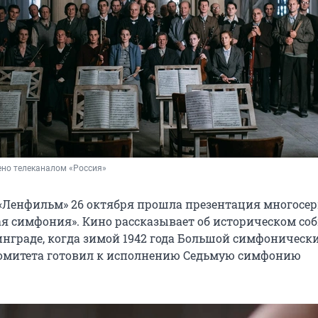
ено телеканалом «Россия»
«Ленфильм» 26 октября прошла презентация многосе
я симфония». Кино рассказывает об историческом со
нграде, когда зимой 1942 года Большой симфоническ
омитета готовил к исполнению Седьмую симфонию