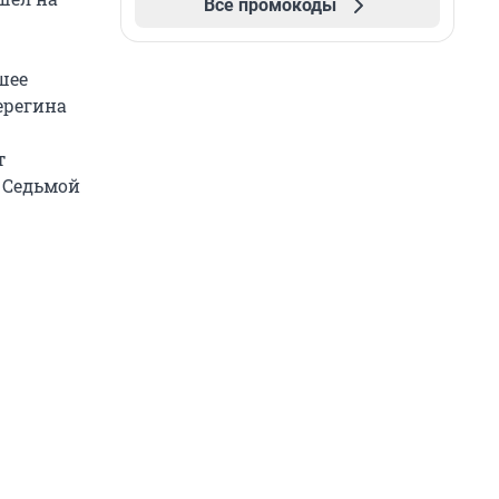
Все промокоды
шее
ерегина
т
 Седьмой