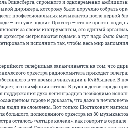
рла Элиасберга, скромного и одновременно амбициозн
ыкой дирижера, которому было поручено собрать орк
десят профессиональных музыкантов после первой б
де — это уже подвиг. Оркестр — это не просто люди, 
льности за своим инструментом, это единый организм
в оркестре сыгрываются годами, а тут надо было быст
петировать и исполнить так, чтобы весь мир запомнил
-серийного телефильма заканчивается на том, что дир
нического оркестра радиокомитета приходит телегра
аботавшего в то время в эвакуации в Куйбышеве. В п
бщает, что симфония готова. В руководстве города п
ля поддержания духа ленинградцев необходимо испол
осажденном городе и доказать, что даже в нечеловече
ды люди не сломлены. Вот только Шостакович написа
я большого, полноценного оркестра из 80 музыкантов,
стра осталось «четыре калеки», как говорит в сериале
грает Алексей Гуськов): кто-то умер от голода, кто-то 