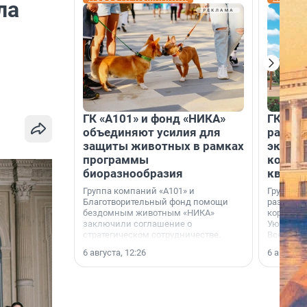
ла
ГК «А101» и фонд «НИКА»
ГК «КВ
объединяют усилия для
разреш
защиты животных в рамках
эксплу
программы
компл
биоразнообразия
кварта
Группа компаний «А101» и
Группа к
Благотворительный фонд помощи
разрешен
бездомным животным «НИКА»
корпуса 
заключили соглашение о
Уютный к
стратегическом сотрудничестве.
Всеволо
Ленингра
6 августа, 12:26
6 августа,