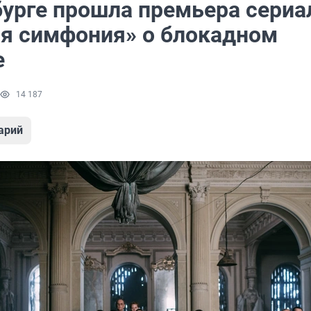
бурге прошла премьера сериа
я симфония» о блокадном
е
14 187
арий