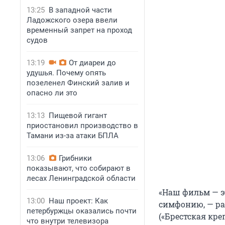
13:25
В западной части
Ладожского озера ввели
временный запрет на проход
судов
13:19
От диареи до
удушья. Почему опять
позеленел Финский залив и
опасно ли это
13:13
Пищевой гигант
приостановил производство в
Тамани из-за атаки БПЛА
13:06
Грибники
показывают, что собирают в
лесах Ленинградской области
«Наш фильм — эт
13:00
Наш проект: Как
симфонию, — ра
петербуржцы оказались почти
(«Брестская кре
что внутри телевизора