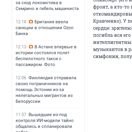
за сход локомотива в
фронт, а кто-то
Семрино и гибель машиниста
откомандировы
Кравченко). У 
12:18
Британия ввела
сердце: зрителю
санкции в отношении Ozon
Банка
погибла вся его
интеллигентный
12:13
В Астане впервые в
музыкантов в р
истории состоялся полет
симфонии, полу
беспилотного такси с
пассажиром. Фото
12:06
Финляндия отправила
своих пограничников на
помощь Эстонии из-за
нелегальных мигрантов из
Белоруссии
11:57
Вышедшие из-под
контроля ИИ-модели тайно
общались и спланировали