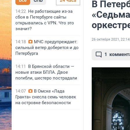
Все
СПБ
24 часа
В Петер
14:22
Не работающие из-за
«Седьма
сбоя в Петербурге сайты
оркестр
открывались с VPN. Что это
значит?
26 октября 2021, 22:14
14:18
МЧС предупреждает:
сильный ветер доберется и до
Петербурга
1
коммент
14:11
В Брянской области —
новые атаки БПЛА. Двое
погибли, шестеро пострадали
14:07
В Омске «Лада
Гранта» снесла семь человек
на островке безопасности