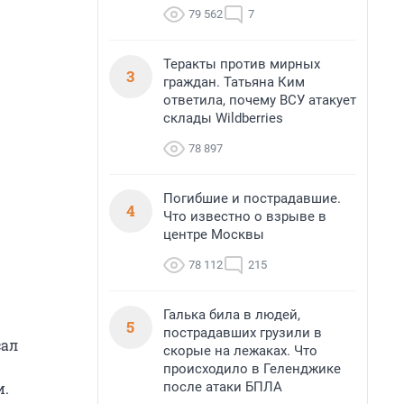
79 562
7
Теракты против мирных
3
граждан. Татьяна Ким
ответила, почему ВСУ атакует
склады Wildberries
78 897
Погибшие и пострадавшие.
4
Что известно о взрыве в
центре Москвы
78 112
215
Галька била в людей,
5
пострадавших грузили в
сал
скорые на лежаках. Что
происходило в Геленджике
и.
после атаки БПЛА