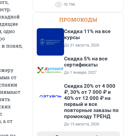
ого,
70 796
естр.
локадной
ПРОМОКОДЫ
сидящие
, одно
Скидка 11% на все
курсы
ро
 и понял,
До 31 августа, 2026
Скидка 5% на все
сертификаты
ижеру
До 1 января, 2027
мма от
ослании
Скидка 20% от 4 000
ринимают
₽, 30% от 7 000 ₽ и
40% от 12 000 ₽ на
нить
первый и все
ских
повторные заказы по
л
промокоду ТРЕНД
 а от
До 15 августа, 2026
ушел на