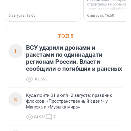
строительная организа
Ленинградской области 
номинации «Самый
6 августа, 18:00
6 августа, 16:50
клиентоориентированн
застройщик Ленинград
области».
ТОП 5
ВСУ ударили дронами и
1
ракетами по одиннадцати
регионам России. Власти
сообщили о погибших и раненых
106 296
Куда пойти 31 июля–2 августа: праздник
2
флоксов, «Пространственный сдвиг» у
Манежа и «Музыка мира»
84 933
7