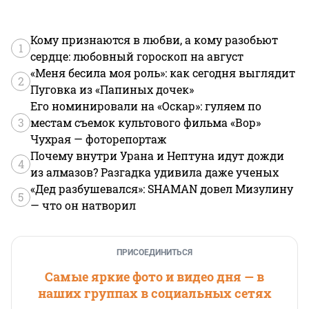
Кому признаются в любви, а кому разобьют
1
сердце: любовный гороскоп на август
«Меня бесила моя роль»: как сегодня выглядит
2
Пуговка из «Папиных дочек»
Его номинировали на «Оскар»: гуляем по
3
местам съемок культового фильма «Вор»
Чухрая — фоторепортаж
Почему внутри Урана и Нептуна идут дожди
4
из алмазов? Разгадка удивила даже ученых
«Дед разбушевался»: SHAMAN довел Мизулину
5
— что он натворил
ПРИСОЕДИНИТЬСЯ
Самые яркие фото и видео дня — в
наших группах в социальных сетях