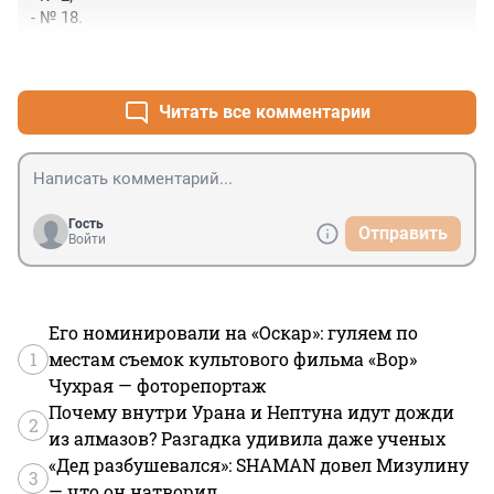
- № 18.
+0
–0
Читать все комментарии
Гость
Отправить
Войти
Его номинировали на «Оскар»: гуляем по
1
местам съемок культового фильма «Вор»
Чухрая — фоторепортаж
Почему внутри Урана и Нептуна идут дожди
2
из алмазов? Разгадка удивила даже ученых
«Дед разбушевался»: SHAMAN довел Мизулину
3
— что он натворил