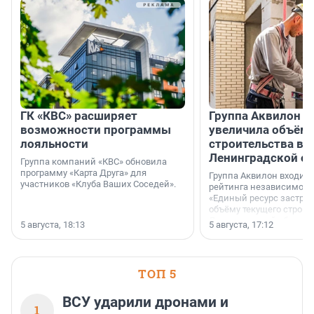
ГК «КВС» расширяет
Группа Аквилон н
возможности программы
увеличила объём 
лояльности
строительства в
Ленинградской о
Группа компаний «КВС» обновила
программу «Карта Друга» для
Группа Аквилон входит 
участников «Клуба Ваших Соседей».
рейтинга независимого
«Единый ресурс застро
объёму текущего строит
Ленинградской области
5 августа, 18:13
5 августа, 17:12
время компания реализу
185 429 кв. метров жиль
больше, чем в 1 квартал
ТОП 5
ВСУ ударили дронами и
1