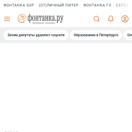
ФОНТАНКА SUP
(ОТ)ЛИЧНЫЙ ПИТЕР
ФОНТАНКА ГО
СЕРЕБР
Зачем депутаты удаляют соцсети
Образование в Петербурге
Ол