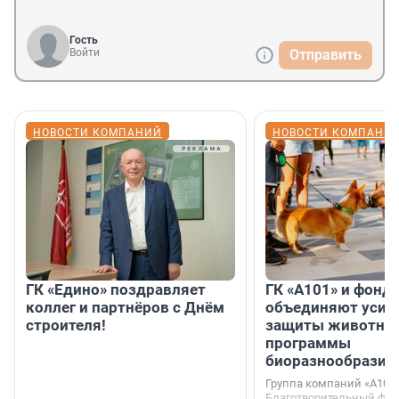
Гость
Войти
Отправить
НОВОСТИ КОМПАНИЙ
НОВОСТИ КОМПАНИ
ГК «Едино» поздравляет
ГК «А101» и фонд
коллег и партнёров с Днём
объединяют усил
строителя!
защиты животных
программы
биоразнообразия
Группа компаний «А101»
Благотворительный фо