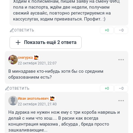
Ходим к полисменам, пишем заяву на смену ФИО, 
пола и паспорта, ждём две недели, получаем 
свежий аусвайс, повторно регистрируемся на 
кассуслугах, ходим прививаться. Профит. :)
+0
–0
ОТВЕТИТЬ
Показать ещё 2 ответа
снегурка
22 октября 2021, 22:07
В минздраве кто-нибудь хотя бы со средним 
образованием есть?
+0
–0
ОТВЕТИТЬ
Иван анатольевич
22 октября 2021, 21:40
На дурака не нужен нож ему с три короба наврешь и 
делай с ним что хош.... В расии как всегда 
концентрация маразма , абсурда , бреда просто 
зашкаливающие...