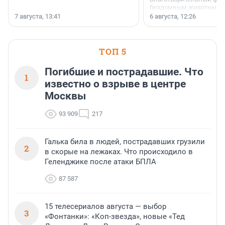
бездомным животным 
заключили соглашение
7 августа, 13:41
6 августа, 12:26
стратегическом сотрудн
ТОП 5
Погибшие и пострадавшие. Что
1
известно о взрыве в центре
Москвы
93 909
217
Галька била в людей, пострадавших грузили
2
в скорые на лежаках. Что происходило в
Геленджике после атаки БПЛА
87 587
15 телесериалов августа — выбор
3
«Фонтанки»: «Коп-звезда», новые «Тед