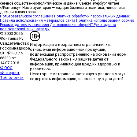
сетевое общественно-политическое издание. Санкт-Петербург читает
«Фонтанку»! Наша аудитория — лидеры бизнеса и политики, чиновники,
десятки тысяч горожан.
«Лучший проект КРТ» Ленобласти — микрорайон
Пользовательское соглашение
Политика обработки персональных данных
Правила использования материалов сайта
Политика использования cookies
«Город Звёзд»
Победителем профессионального
Рекомендательные системы
Деятельность в сфере ИТ
Руководство
конкурса «Лучшая строительная организация 2025
пользователя
Наши награды
года» в номинации «За лучший проект
© 2000-2026
комплексного развития территорий» стал жилой
Фонтанка.Ру
микрорайон «Город Звёзд».
Свидетельство
Информация о возрастных ограничениях в
Роскомнадзора
6 августа, 16:07
отношении информационной продукции,
ЭЛ № ФС 77-
подлежащая распространению на основании норм
66333 от
Федерального закона «О защите детей от
14.07.2016
информации, причиняющей вред их здоровью и
ГК «А101» и фонд «НИКА» объединяют усилия для
© ООО
развитию».
защиты животных в рамках программы
«Интернет
Некоторые материалы настоящего раздела могут
биоразнообразия
Группа компаний «А101» и
Технологии»
содержать информацию, запрещенную для детей.
Благотворительный фонд помощи бездомным
животным «НИКА» заключили соглашение о
стратегическом сотрудничестве.
6 августа, 12:26
ГК «КВС» получила разрешение на ввод в
эксплуатацию корпуса № 2 комплекса «ПАТИО.
Уютный квартал»
Группа компаний «КВС» получила
разрешение на ввод в эксплуатацию корпуса № 2