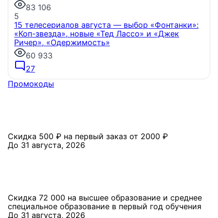
83 106
На водоёмах Ленобласти заработали новые
5
базовые станции МегаФона
Инженеры МегаФона
15 телесериалов августа — выбор «Фонтанки»:
установили телеком-оборудование на популярных
«Коп-звезда», новые «Тед Лассо» и «Джек
водоёмах Ленинградской области. Базовые
Ричер», «Одержимость»
станции вблизи Лемболовского и Раздолинского
озёр, а также недалеко от Большого Тосненского
60 933
водопада.
27
7 августа, 14:59
Промокоды
Скидка 500 ₽ на первый заказ от 2000 ₽
До 31 августа, 2026
Скидка 72 000 на высшее образование и среднее
специальное образование в первый год обучения
До 31 августа, 2026