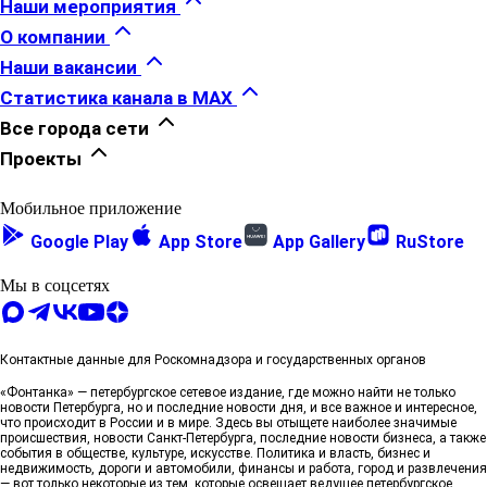
Наши мероприятия
дело.
7 августа, 14:50
О компании
Наши вакансии
ГК «Едино» поздравляет коллег и партнёров с
Статистика канала в MAX
Днём строителя!
Все города сети
7 августа, 13:41
Проекты
Скидка до 880 000 рублей на готовое
Мобильное приложение
жильё*
Теперь квартиру в сданном ЖК
«Образцовый квартал 14» можно купить со
Google Play
App Store
App Gallery
RuStore
специальной скидкой.
6 августа, 18:00
Мы в соцсетях
Группа Аквилон — «Самый
клиентоориентированный застройщик
Контактные данные для Роскомнадзора и государственных органов
Ленинградской области» 2026
Группа Аквилон
стала одним из победителей конкурса «Лучшая
«Фонтанка» — петербургское сетевое издание, где можно найти не только
строительная организация Ленинградской области
новости Петербурга, но и последние новости дня, и все важное и интересное,
что происходит в России и в мире. Здесь вы отыщете наиболее значимые
2026» в номинации «Самый
происшествия, новости Санкт-Петербурга, последние новости бизнеса, а также
клиентоориентированный застройщик
события в обществе, культуре, искусстве. Политика и власть, бизнес и
Ленинградской области».
недвижимость, дороги и автомобили, финансы и работа, город и развлечения
6 августа, 16:50
— вот только некоторые из тем, которые освещает ведущее петербургское