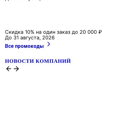
Скидка 10% на один заказ до 20 000 ₽
До 31 августа, 2026
Все промокоды
НОВОСТИ КОМПАНИЙ
Строители «Образцовых кварталов» встречают
профессиональный праздник на работе
В
преддверии Дня строителя топ-менеджеры
компании «СЗ „Терминал-Ресурс“ — о планах
компании, испытаниях и поводах для осторожного
оптимизма.
7 августа, 18:00
ГЭС, марки, искусство и ВВП: в ГК «ПСК»