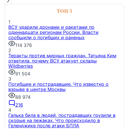
НОВОСТИ КОМПАНИЙ
ТОП 5
1
ГЭС, марки, искусство и ВВП: в ГК «ПСК»
ВСУ ударили дронами и ракетами по
рассказали об истории Дня строителя
2026-й —
одиннадцати регионам России. Власти
юбилейный год профессионального праздника
сообщили о погибших и раненых
строителей. 9 августа 2026 года День строителя
114 376
будет отмечаться в 70-й раз. В ГК «ПСК»
2
напомнили о том, как появился праздник и как
Теракты против мирных граждан. Татьяна Ким
поменялась роль строительства.
ответила, почему ВСУ атакует склады
7 августа, 16:20
Wildberries
91 504
3
Погибшие и пострадавшие. Что известно о
взрыве в центре Москвы
88 974
216
4
НОВОСТИ КОМПАНИЙ
Галька била в людей, пострадавших грузили в
скорые на лежаках. Что происходило в
Геленджике после атаки БПЛА