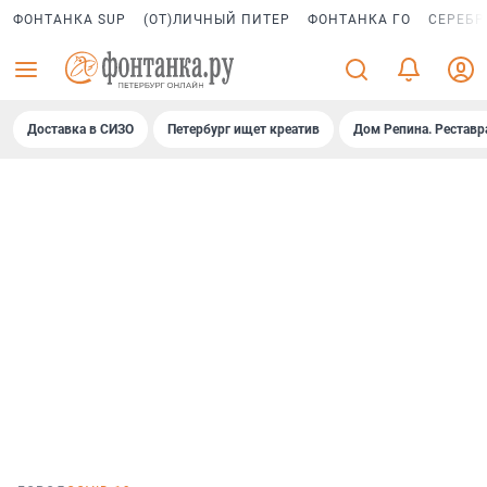
ФОНТАНКА SUP
(ОТ)ЛИЧНЫЙ ПИТЕР
ФОНТАНКА ГО
СЕРЕБР
Доставка в СИЗО
Петербург ищет креатив
Дом Репина. Реставр