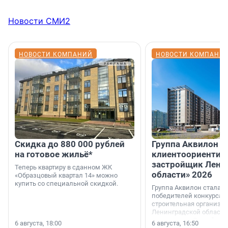
Новости СМИ2
НОВОСТИ КОМПАНИЙ
НОВОСТИ КОМПАНИ
Скидка до 880 000 рублей
Группа Аквилон 
на готовое жильё*
клиентоориентир
застройщик Лени
Теперь квартиру в сданном ЖК
области» 2026
«Образцовый квартал 14» можно
купить со специальной скидкой.
Группа Аквилон стала 
победителей конкурса 
строительная организа
Ленинградской области 
номинации «Самый
6 августа, 18:00
6 августа, 16:50