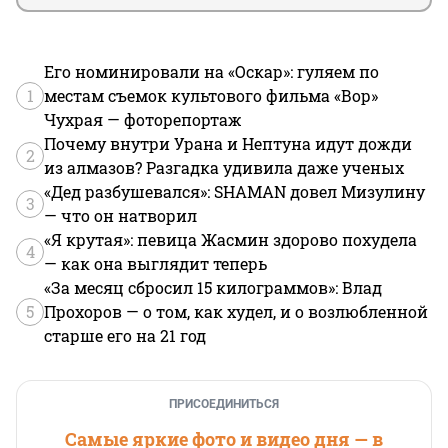
Его номинировали на «Оскар»: гуляем по
1
местам съемок культового фильма «Вор»
Чухрая — фоторепортаж
Почему внутри Урана и Нептуна идут дожди
2
из алмазов? Разгадка удивила даже ученых
«Дед разбушевался»: SHAMAN довел Мизулину
3
— что он натворил
«Я крутая»: певица Жасмин здорово похудела
4
— как она выглядит теперь
«За месяц сбросил 15 килограммов»: Влад
5
Прохоров — о том, как худел, и о возлюбленной
старше его на 21 год
ПРИСОЕДИНИТЬСЯ
Самые яркие фото и видео дня — в