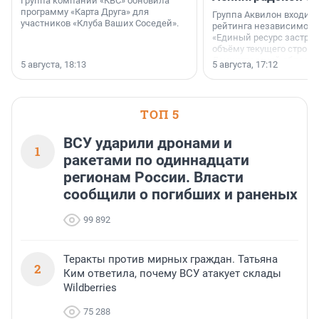
Группа компаний «КВС» обновила
программу «Карта Друга» для
Группа Аквилон входит 
участников «Клуба Ваших Соседей».
рейтинга независимого
«Единый ресурс застро
объёму текущего строит
Ленинградской области
5 августа, 18:13
5 августа, 17:12
время компания реализу
185 429 кв. метров жиль
больше, чем в 1 квартал
ТОП 5
ВСУ ударили дронами и
1
ракетами по одиннадцати
регионам России. Власти
сообщили о погибших и раненых
99 892
Теракты против мирных граждан. Татьяна
2
Ким ответила, почему ВСУ атакует склады
Wildberries
75 288