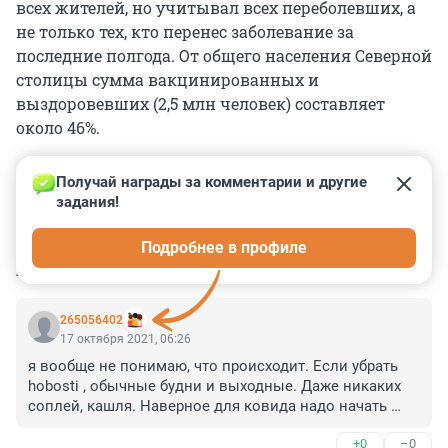
всех жителей, но учитывал всех переболевших, а
не только тех, кто перенес заболевание за
последние полгода. От общего населения Северной
столицы сумма вакцинированных и
выздоровевших (2,5 млн человек) составляет
около 46%.
Получай награды за комментарии и другие 
задания!
0
0
0
0
0
Подробнее в профиле
КОММЕНТАРИИ
19
265056402
17 октября 2021, 06:26
я вообще не понимаю, что происходит. Если убрать 
hobosti , обычные будни и выходные. Даже никаких 
соплей, кашля. Наверное для ковида надо начать 
паниковать, сидеть на удалёнке, ездить в пробках на 
+0
–0
машине и носить по 3-4 часа маску, и можно жрать 