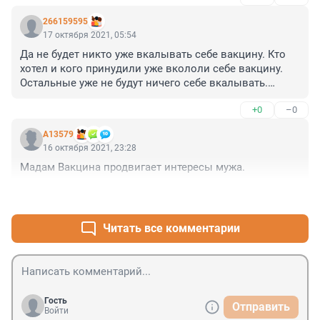
какие-нибудь таблетки. При этом не надевать шапку, 
266159595
есть фаст-фуд и суши из доставки, ходить в модных 
17 октября 2021, 05:54
джинсах, чтобы ноги мёрзли, мотаться по городу в 
Да не будет никто уже вкалывать себе вакцину. Кто 
ущерб нервам в поиске кешбека и акций, и ещё 
хотел и кого принудили уже вкололи себе вакцину. 
главное - работать на нервной денежной работе, 
Остальные уже не будут ничего себе вкалывать.

чтобы платить ипотеку. Потом бегать 
И никакой рекламой вакцинации не заставишь 
рефинансировать её.

+0
–0
людей вакцинироваться. 

Образ жизни и беззащитность перед навязанными 
Не хотят и всё. 

ценностями производят болезни, которые потом 
А13579
Все ждут, когда официально объявят, что ковид 
подмажут под ковид.
16 октября 2021, 23:28
побеждён. Всё.
Мадам Вакцина продвигает интересы мужа.
+0
–0
Читать все комментарии
Гость
Отправить
Войти