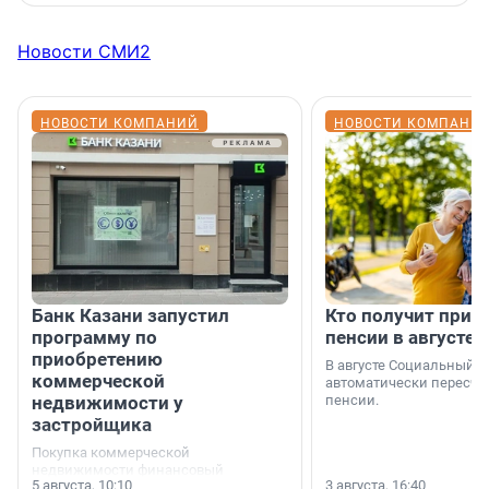
Новости СМИ2
НОВОСТИ КОМПАНИЙ
НОВОСТИ КОМПАНИ
Банк Казани запустил
Кто получит приб
программу по
пенсии в августе
приобретению
В августе Социальный 
коммерческой
автоматически пересчи
недвижимости у
пенсии.
застройщика
Покупка коммерческой
недвижимости финансовый
5 августа, 10:10
3 августа, 16:40
инструмент, доступный для многих