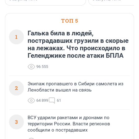
предпринимателей. Будь то новый
офис, склад, торговое помещение
или готовый арендный бизнес —
успех сделки зависит от правильного
ТОП 5
выбора объекта и грамотного
финансирования.
Галька била в людей,
1
пострадавших грузили в скорые
на лежаках. Что происходило в
Геленджике после атаки БПЛА
96 555
Экипаж пропавшего в Сибири самолета из
2
Ленобласти вышел на связь
64 899
61
ВСУ ударили ракетами и дронами по
3
территории России. Власти регионов
сообщили о пострадавших