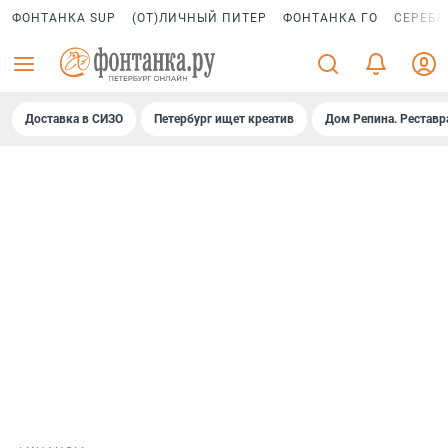
ФОНТАНКА SUP
(ОТ)ЛИЧНЫЙ ПИТЕР
ФОНТАНКА ГО
СЕРЕБР
Доставка в СИЗО
Петербург ищет креатив
Дом Репина. Реставр