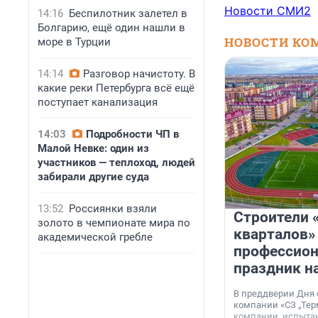
Новости СМИ2
14:16
Беспилотник залетел в
Болгарию, ещё один нашли в
НОВОСТИ КО
море в Турции
14:14
Разговор начистоту. В
какие реки Петербурга всё ещё
поступает канализация
14:03
Подробности ЧП в
Малой Невке: один из
участников — теплоход, людей
забирали другие суда
13:52
Россиянки взяли
Строители 
золото в чемпионате мира по
кварталов»
академической гребле
профессио
праздник н
В преддверии Дня
компании «СЗ „Тер
компании, испытан