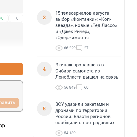
15 телесериалов августа —
3
+0
–0
выбор «Фонтанки»: «Коп-
звезда», новые «Тед Лассо»
и «Джек Ричер»,
«Одержимость»
66 229
27
+0
–0
Экипаж пропавшего в
4
Сибири самолета из
Ленобласти вышел на связь
56 849
60
равить
ВСУ ударили ракетами и
5
дронами по территории
России. Власти регионов
сообщили о пострадавших
ор
54 139