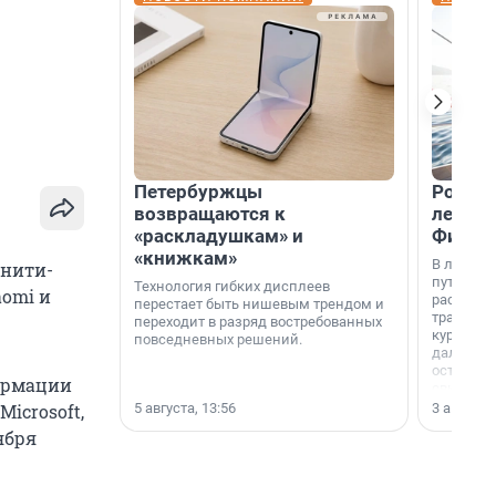
Петербуржцы
Россия
возвращаются к
летят 
«раскладушкам» и
Фидж
«книжкам»
В летнем
инити-
путешест
Технология гибких дисплеев
aomi и
расширил
перестает быть нишевым трендом и
традици
переходит в разряд востребованных
курортам
повседневных решений.
дальние 
острова 
формации
свидетел
МегаФона
5 августа, 13:56
3 августа,
icrosoft,
ября