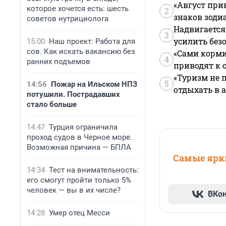
«Август при
которое хочется есть: шесть
2
знаков зоди
советов нутрициолога
Надвигается
3
усилить без
15:00
Наш проект: Работа для
сов. Как искать вакансию без
«Сами корми
4
ранних подъемов
приводят к 
«Туризм не 
5
14:56
Пожар на Ильском НПЗ
отдыхать в а
потушили. Пострадавших
стало больше
14:47
Турция ограничила
проход судов в Черное море.
Возможная причина — БПЛА
Самые ярки
14:34
Тест на внимательность:
его смогут пройти только 5%
человек — вы в их числе?
ВКо
14:28
Умер отец Месси