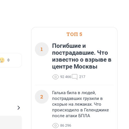
ТОП 5
Погибшие и
1
пострадавшие. Что
известно о взрыве в
0
центре Москвы
92 466
217
Галька била в людей,
2
пострадавших грузили в
скорые на лежаках. Что
происходило в Геленджике
после атаки БПЛА
86 296