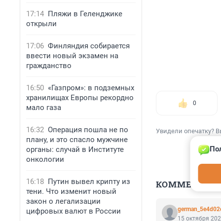
17:14
Пляжи в Геленджике
открыли
17:06
Финляндия собирается
ввести новый экзамен на
гражданство
16:50
«Газпром»: в подземных
хранилищах Европы рекордно
0
мало газа
16:32
Операция пошла не по
Увидели опечатку? В
плану, и это спасло мужчине
По
органы: случай в Институте
онкологии
16:18
Путин вывел крипту из
КОММЕНТАР
тени. Что изменит новый
закон о легализации
german_5e4d02
цифровых валют в России
15 октября 202