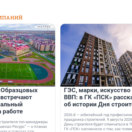
МПАНИЙ
«Образцовых
ГЭС, марки, искусство
 встречают
ВВП: в ГК «ПСК» расск
нальный
об истории Дня строит
а работе
2026-й — юбилейный год профессио
праздника строителей. 9 августа 2026
 строителя топ-менеджеры
День строителя будет отмечаться в 70
минал-Ресурс“ — о планах
ГК «ПСК» напомнили о том, как появ
иях и поводах для