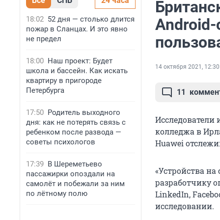
Все
СПБ
24 часа
Британс
18:02
52 дня — столько длится
Android
пожар в Сланцах. И это явно
пользов
не предел
18:00
Наш проект: Будет
14 октября 2021, 12:30
школа и бассейн. Как искать
квартиру в пригороде
Петербурга
11
коммен
17:50
Родитель выходного
Исследователи 
дня: как не потерять связь с
колледжа в Ирл
ребенком после развода —
советы психологов
Huawei отслежи
17:39
В Шереметьево
«Устройства на
пассажирки опоздали на
разработчику оп
самолёт и побежали за ним
по лётному полю
LinkedIn, Facebo
исследовании.