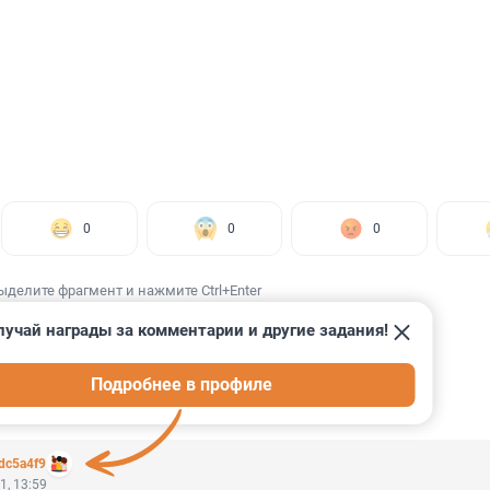
0
0
0
ыделите фрагмент и нажмите Ctrl+Enter
лучай награды за комментарии и другие задания!
Подробнее в профиле
ИИ
11
dc5a4f9
1, 13:59