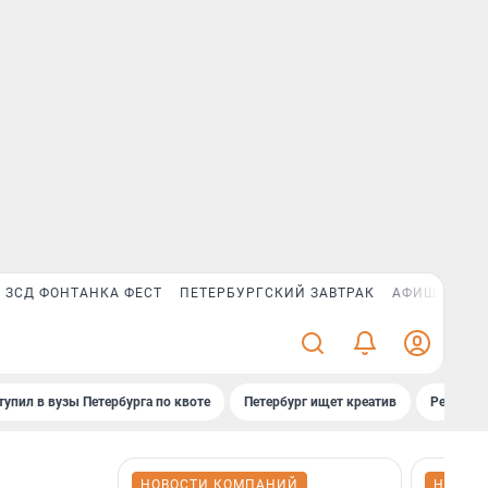
ЗСД ФОНТАНКА ФЕСТ
ПЕТЕРБУРГСКИЙ ЗАВТРАК
АФИША PLUS
тупил в вузы Петербурга по квоте
Петербург ищет креатив
Рейтинги
НОВОСТИ КОМПАНИЙ
НОВОС