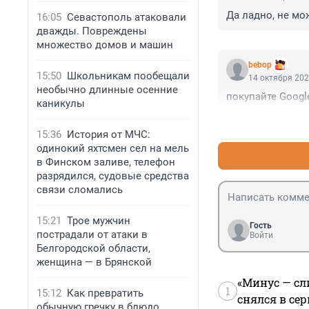
Да ладно, не мо
16:05
Севастополь атаковали
дважды. Повреждены
множество домов и машин
bebop
15:50
Школьникам пообещали
14 октября 202
необычно длинные осенние
покупайте Google
каникулы
15:36
История от МЧС:
одинокий яхтсмен сел на мель
в Финском заливе, телефон
разрядился, судовые средства
связи сломались
15:21
Трое мужчин
Гость
пострадали от атаки в
Войти
Белгородской области,
женщина — в Брянской
«Минус — сл
1
15:12
Как превратить
снялся в се
обычную гречку в блюдо,