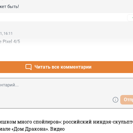
жет быть!
1, 16:11
 Pixel 4/5
Читать все комментарии
Отп
ишком много спойлеров»: российский ниндзя-скульпт
риале «Дом Дракона». Видео