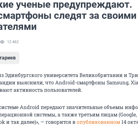
кие ученые предупреждают.
-смартфоны следят за своими
ателями
12 462
тариев
из Эдинбургского университета Великобритании и Тр
андии выяснили, что Android-смартфоны Samsung, Xi
вают активность пользователей.
 системе Android передают значительные объемы ин
ерационной системы, а также третьим лицам (Google, M
ok и так далее)», — говорится в
опубликованном
14 окт