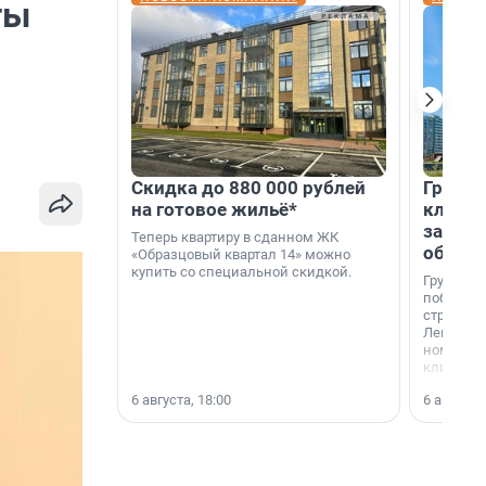
ты
Скидка до 880 000 рублей
Группа
на готовое жильё*
клиен
застро
Теперь квартиру в сданном ЖК
област
«Образцовый квартал 14» можно
купить со специальной скидкой.
Группа А
победите
строител
Ленингра
номинац
клиенто
застройщ
6 августа, 18:00
6 августа,
области»