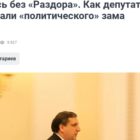
ь без «Раздора». Как депута
али «политического» зама
9 827
тариев