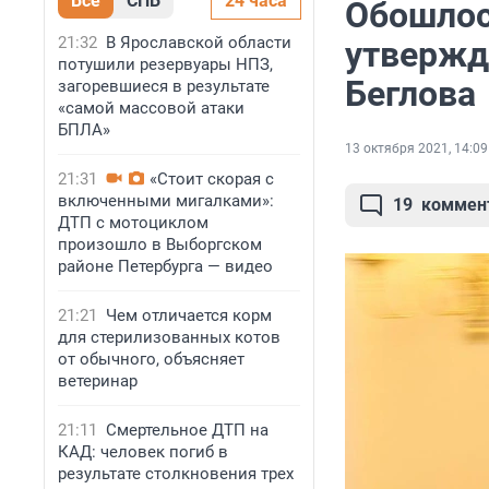
Все
СПБ
24 часа
Обошлос
21:32
В Ярославской области
утвержд
потушили резервуары НПЗ,
Беглова
загоревшиеся в результате
«самой массовой атаки
БПЛА»
13 октября 2021, 14:09
21:31
«Стоит скорая с
включенными мигалками»:
19
коммен
ДТП с мотоциклом
произошло в Выборгском
районе Петербурга — видео
21:21
Чем отличается корм
для стерилизованных котов
от обычного, объясняет
ветеринар
21:11
Смертельное ДТП на
КАД: человек погиб в
результате столкновения трех