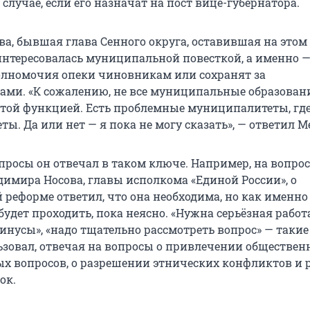
случае, если его назначат на пост вице-губернатора.
ва, бывшая глава Сенного округа, оставившая на этом
 интересовалась муниципальной повесткой, а именно 
олномочия опеки чиновникам или сохранят за
ми. «К сожалению, не все муниципальные образован
этой функцией. Есть проблемные муниципалитеты, где
. Да или нет — я пока не могу сказать», — ответил М
просы он отвечал в таком ключе. Например, на вопрос
димира Носова, главы исполкома «Единой России», о
реформе ответил, что она необходима, но как именно
удет проходить, пока неясно. «Нужна серьёзная работа
инусы», «надо тщательно рассмотреть вопрос» — так
зовал, отвечая на вопросы о привлечении обществен
 вопросов, о разрешении этнических конфликтов и 
ок.