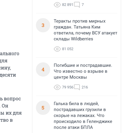
82 891
7
Теракты против мирных
3
граждан. Татьяна Ким
ответила, почему ВСУ атакует
склады Wildberries
81 052
рального
для
Погибшие и пострадавшие.
сину,
4
Что известно о взрыве в
десяти
центре Москвы
79 956
216
ь вопрос
Галька била в людей,
. Он
5
пострадавших грузили в
зы их для
скорые на лежаках. Что
тво в
происходило в Геленджике
после атаки БПЛА