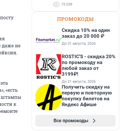
73 239
 посту
ПРОМОКОДЫ
—
Скидка 10% на один
заказ до 20 000 ₽
ия
До 31 августа, 2026
 даже не
ейксин.
ROSTIC'S - скидка 20%
по промокоду на
любой заказ от
3199₽!
До 31 августа, 2026
 эта
Получить скидку на
», «есть
первую и повторную
ие штампы
покупку билетов на
ности к
Яндекс Афише
ремонте
Все промокоды