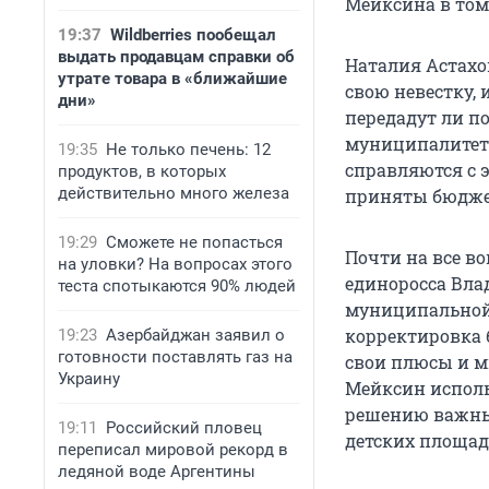
Мейксина в том 
19:37
Wildberries пообещал
выдать продавцам справки об
Наталия Астахо
утрате товара в «ближайшие
свою невестку,
дни»
передадут ли п
муниципалитета
19:35
Не только печень: 12
справляются с 
продуктов, в которых
действительно много железа
приняты бюджеты
19:29
Сможете не попасться
Почти на все во
на уловки? На вопросах этого
единоросса Вла
теста спотыкаются 90% людей
муниципальной 
корректировка б
19:23
Азербайджан заявил о
готовности поставлять газ на
свои плюсы и м
Украину
Мейксин исполь
решению важных
19:11
Российский пловец
детских площад
переписал мировой рекорд в
ледяной воде Аргентины