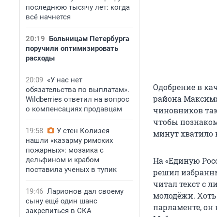
последнюю тысячу лет: когда
всё начнется
20:19
Больницам Петербурга
поручили оптимизировать
расходы
20:09
«У нас нет
Одобрение в ка
обязательства по выплатам».
района Максима
Wildberries ответил на вопрос
о компенсациях продавцам
чиновников так
чтобы познаком
19:58
У стен Колизея
минут хватило 
нашли «казарму римских
пожарных»: мозаика с
дельфином и крабом
На «Единую Рос
поставила ученых в тупик
решил избранны
читал текст с л
19:46
Ларионов дал своему
молодёжи. Хоть
сыну ещё один шанс
парламенте, он
закрепиться в СКА