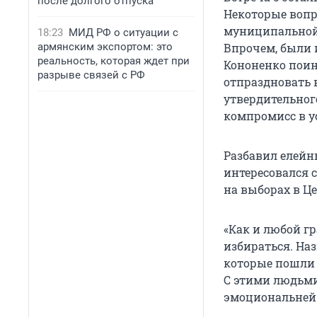
после долгого отпуска
Некоторые вопро
муниципальной 
18:23
МИД РФ о ситуации с
армянским экспортом: это
Впрочем, были 
реальность, которая ждет при
Кононенко поин
разрыве связей с РФ
отпраздновать 
утвердительног
компромисс в у
Разбавил елейн
интересовался 
на выборах в Ц
«Как и любой г
избираться. На
которые пошли 
С этими людьми 
эмоциональней 