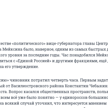
честве «политического» вице-губернатора главы Цент
 Мейксина было, наверное, одним из самых быстрых 
ого уровня за последние годы. Час понадобился Мейк
иться с «Единой Россией» и другими фракциями, ещё 
на его утверждение.
сию» чиновник потратил четверть часа. Первым задат
й от Василеостровского района Константин Чебыкин
иста. Вопрос касался общественных пространств, поль
 всем всё уже было понятно — у единороссов большинс
 на всякий случай уточнил, что интересуется мнением