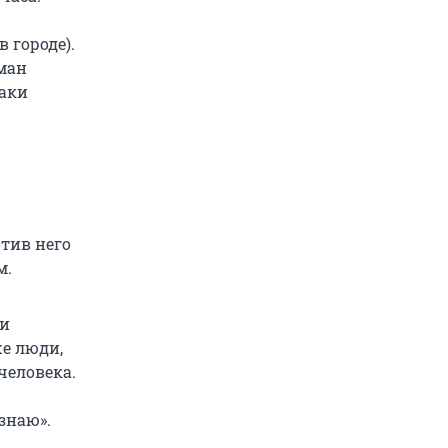
 городе).
ман
таки
тив него
м.
 и
же люди,
человека.
знаю».