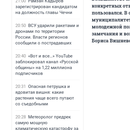
21:00
Рамзан Кадыров
конкретных отв
зарегистрирован кандидатом
пользовался. В
на должность главы Чечни
муниципалитет
20:50
ВСУ ударили ракетами и
молодежной пол
дронами по территории
замечания и во
России. Власти регионов
Бориса Вишневс
сообщили о пострадавших
20:40
«Вот и все…» YouTube
заблокировал канал «Русской
общины» на 1,22 миллиона
подписчиков
20:31
Опасная петрушка и
ядовитая вишня: какие
растения чаще всего путают
со съедобными
20:28
Метеоролог предрек
самую мощную
климатическую катастрофу за