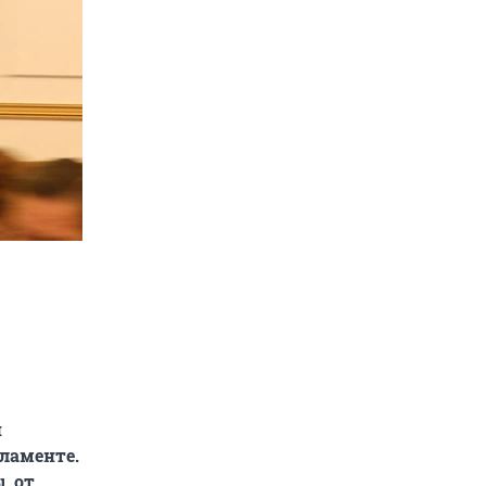
й
рламенте.
, от