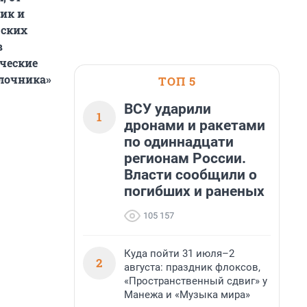
ик и
гских
в
ческие
блочника»
ТОП 5
ВСУ ударили
1
дронами и ракетами
по одиннадцати
регионам России.
Власти сообщили о
погибших и раненых
105 157
Куда пойти 31 июля–2
2
августа: праздник флоксов,
«Пространственный сдвиг» у
Манежа и «Музыка мира»