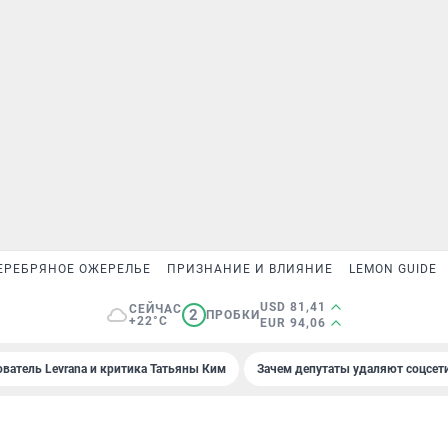
ЕРЕБРЯНОЕ ОЖЕРЕЛЬЕ
ПРИЗНАНИЕ И ВЛИЯНИЕ
LEMON GUIDE
USD 81,41
СЕЙЧАС
2
ПРОБКИ
+22°C
EUR 94,06
ователь Levrana и критика Татьяны Ким
Зачем депутаты удаляют соцсет