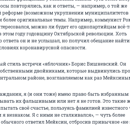
сы повторялись, как и ответы, — например, о той же
реформе (возможном укрупнении муниципалитетов в
и более оригинальные темы. Например, коммунист Ро
тересовался, можно ли будет его однопартийцам всё-
в этом году годовщину Октябрьской революции. Хоть
о ответа он и не услышал, но получил обещание найти
словиях коронавирусной опасности.
ый стиль встречи «яблочник» Борис Вишневский. Он
собственными двойниками, которые выдвинулись про
ентральном районе, возглавляемом как раз Мейксины
ражданин, я (и они тоже) имею право быть избранным
зывать их фальшивыми или нет я не готов. Это такие 
пытать своё счастье, пользуясь фамилией известного 
я незнаком. Я с ними не сталкивался», — чуть более
обычного ответил Мейксин, отбросив привычное «не 