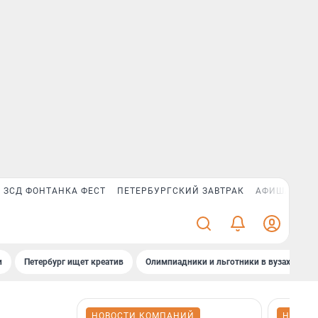
ЗСД ФОНТАНКА ФЕСТ
ПЕТЕРБУРГСКИЙ ЗАВТРАК
АФИША PLUS
и
Петербург ищет креатив
Олимпиадники и льготники в вузах СПб
НОВОСТИ КОМПАНИЙ
НОВОС