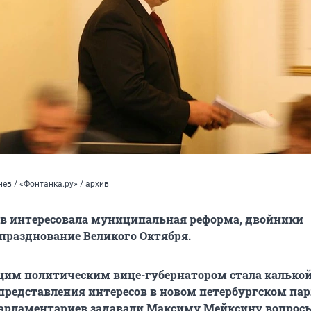
ев / «Фонтанка.ру» / архив
в интересовала муниципальная реформа, двойники
празднование Великого Октября.
щим политическим вице-губернатором стала калько
 представления интересов в новом петербургском па
арламентариев задавали Максиму Мейксину вопросы