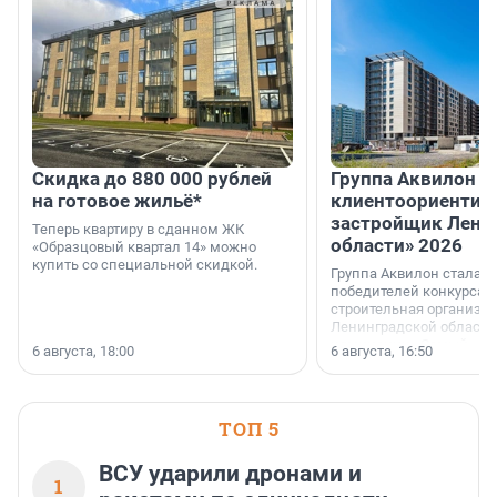
Скидка до 880 000 рублей
Группа Аквилон 
на готовое жильё*
клиентоориентир
застройщик Лени
Теперь квартиру в сданном ЖК
области» 2026
«Образцовый квартал 14» можно
купить со специальной скидкой.
Группа Аквилон стала 
победителей конкурса 
строительная организа
Ленинградской области 
номинации «Самый
6 августа, 18:00
6 августа, 16:50
клиентоориентированн
застройщик Ленинград
области».
ТОП 5
ВСУ ударили дронами и
1