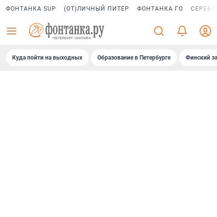
ФОНТАНКА SUP
(ОТ)ЛИЧНЫЙ ПИТЕР
ФОНТАНКА ГО
СЕРЕБР
Куда пойти на выходных
Образование в Петербурге
Финский за