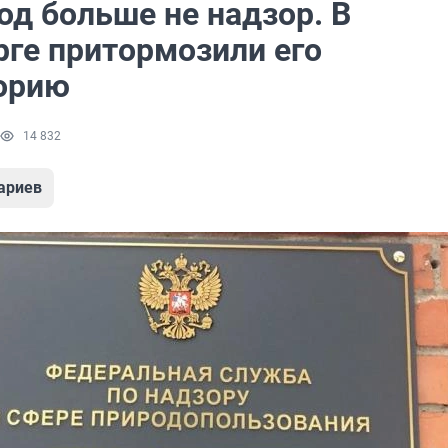
од больше не надзор. В
рге притормозили его
орию
14 832
ариев