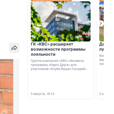
ГК «КВС» расширяет
Дом ил
возможности программы
лучше 
лояльности
Взвешива
варианто
Группа компаний «КВС» обновила
лишнего 
программу «Карта Друга» для
участников «Клуба Ваших Соседей».
5 августа, 18:13
5 августа,