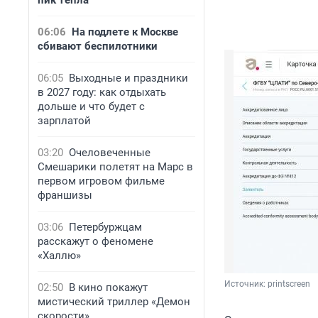
пик тепла
06:06
На подлете к Москве
сбивают беспилотники
06:05
Выходные и праздники
в 2027 году: как отдыхать
дольше и что будет с
зарплатой
03:20
Очеловеченные
Смешарики полетят на Марс в
первом игровом фильме
франшизы
03:06
Петербуржцам
расскажут о феномене
«Халлю»
Источник: 
printscreen
02:50
В кино покажут
мистический триллер «Демон
скорости»