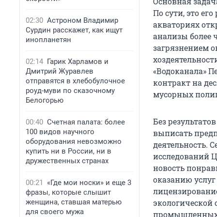
Основная задач
По сути, это ег
02:30
Астроном Владимир
акваториях отк
Сурдин расскажет, как ищут
анализы более 
инопланетян
загрязнением о
хоздеятельности
02:14
Гарик Харламов и
«Водоканала» П
Дмитрий Журавлев
отправятся в хлебобулочное
контракт на де
роуд-муви по сказочному
мусорных полиг
Белогорью
Без результато
00:40
Счетная палата: более
100 видов научного
выписать предп
оборудования невозможно
деятельность. 
купить ни в России, ни в
исследований ЦЛ
дружественных странах
новость понрави
оказанию услуг
00:21
«Где мои носки» и еще 3
лицензирование
фразы, которые слышит
женщина, ставшая матерью
экологической 
для своего мужа
промышленных 