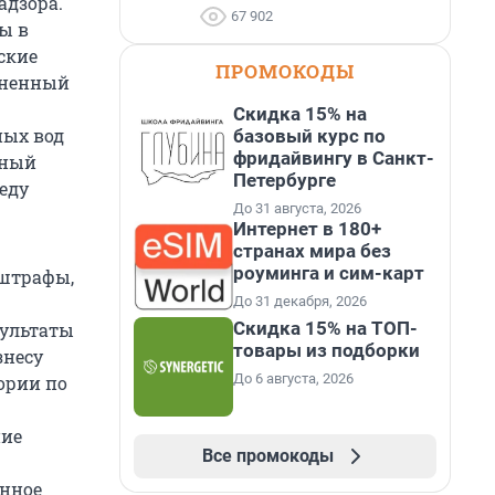
адзора.
67 902
бы в
ские
ПРОМОКОДЫ
иненный
Скидка 15% на
ных вод
базовый курс по
фридайвингу в Санкт-
пный
Петербурге
еду
До 31 августа, 2026
Интернет в 180+
странах мира без
роуминга и сим-карт
 штрафы,
До 31 декабря, 2026
Скидка 15% на ТОП-
зультаты
товары из подборки
знесу
До 6 августа, 2026
ории по
ние
Все промокоды
нное