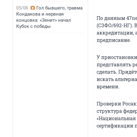
05/08
Гол бывшего, травма
Кондакова и нервная
По данным 47ne
концовка: «Зенит» начал
(СЗФО/692-НГ).
Кубок с победы
аккредитации, 
предписание.
У приостановки
представлять р
сделать. Придё
искать альтерна
времени.
Проверки Росак
структура феде
«Национальная с
сертификации 