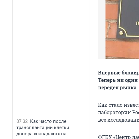
Впервые блокир
Теперь ни один
передел рынка.
Как стало изве
лаборатории Рос
все исследовани
07:32
Как часто после
трансплантации клетки
донора «нападают» на
ФГБУ «Центр ла