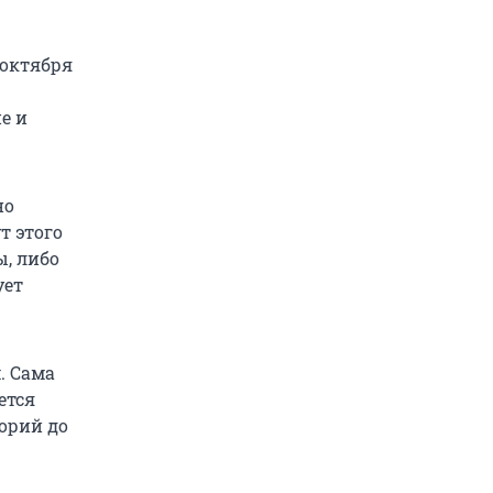
 октября
е и
но
т этого
ы, либо
ует
. Сама
ется
торий до