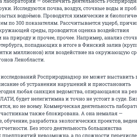
а лаборатории — обеспечить деятельность Росприродн
о руки. Исследуются почва, воздух, сточные воды и про
рытых водоёмов. Проводятся химические и биологиче
чем по 300 показателям. Рассчитывается ущерб, прич
кружающей среды, проводится оценка воздействия
 на природу и прочее, прочее. Например, анализ сточ
етербурга, попадающих в итоге в Финский залив (кру
сятки миллионов) или воздействие на окружающую ср
онов Ленобласти.
в исследований Росприроднадзор не может выставить
исание об устранении нарушений и приостановить
Сегодня любая санкция ведомства, опирающаяся на ре
АТИ, будет нелегитимна и точно не устоит в суде. Би
тся, но не всему. Коммерческая деятельность лаборат
 частникам также блокирована. А она немалая —
, обучение, разработка экологических проектов, веде
отчетности. Без этого деятельность большинства
предприятий невозможна, а по сложности перечисле