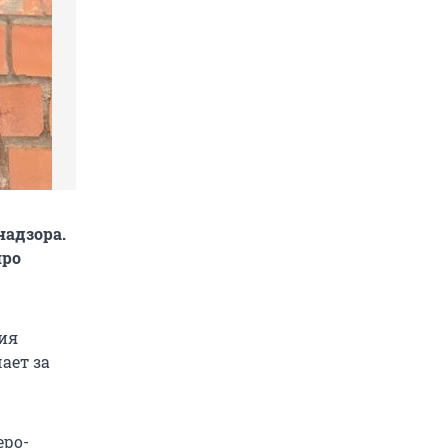
надзора.
про
ция
ает за
еро-