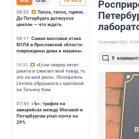
Все
СПБ
24 часа
Росприр
08:25
Тепло, тепло, горячо.
Петербу
До Петербурга дотянулся
лаборат
циклон — что ждать
08:11
Самая массовая атака
12 октября 2021, 19:33
БПЛА в Ярославской области:
повреждены дома и машины
9
коммент
08:00
«Если сверху летит
ракета и сжигает мой товар, то
это не мой риск». Основатель
Levrana обрушился с критикой
на Татьяну Ким
07:49
«Ъ»: трафик на
авиарейсах между Москвой и
Петербургом упал почти на
20%