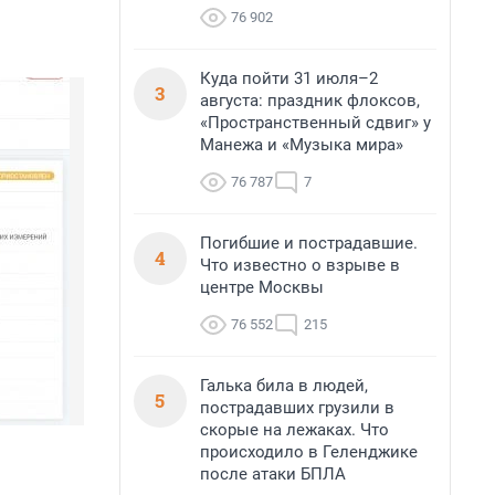
76 902
Куда пойти 31 июля–2
3
августа: праздник флоксов,
«Пространственный сдвиг» у
Манежа и «Музыка мира»
76 787
7
Погибшие и пострадавшие.
4
Что известно о взрыве в
центре Москвы
76 552
215
Галька била в людей,
5
пострадавших грузили в
скорые на лежаках. Что
происходило в Геленджике
после атаки БПЛА