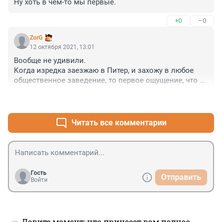
Ну хоть в чем-то мы первые.
+0
–0
ZorG
12 октября 2021, 13:01
Вообще не удивили.

Когда изредка заезжаю в Питер, и захожу в любое 
общественное заведение, то первое ощущение, что я 
чуть ли не единственный там в маске ( и это при том, 
+1
–0
что я привит ). А у продавцов магазине маска в 
лучшем случае на подбородок натянута.

Российский пофигистически дЭбилизм в купе с 
Читать все комментарии
правовым нигилизмом не лечится.
Гость
Отправить
Войти
Ловите момент: что принесет вам полное