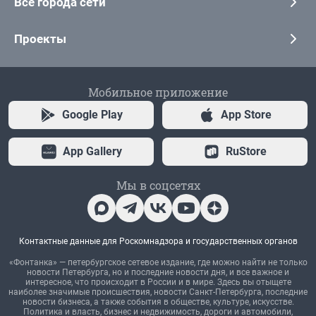
Все города сети
Проекты
Мобильное приложение
Google Play
App Store
App Gallery
RuStore
Мы в соцсетях
Контактные данные для Роскомнадзора и государственных органов
«Фонтанка» — петербургское сетевое издание, где можно найти не только
новости Петербурга, но и последние новости дня, и все важное и
интересное, что происходит в России и в мире. Здесь вы отыщете
наиболее значимые происшествия, новости Санкт-Петербурга, последние
новости бизнеса, а также события в обществе, культуре, искусстве.
Политика и власть, бизнес и недвижимость, дороги и автомобили,