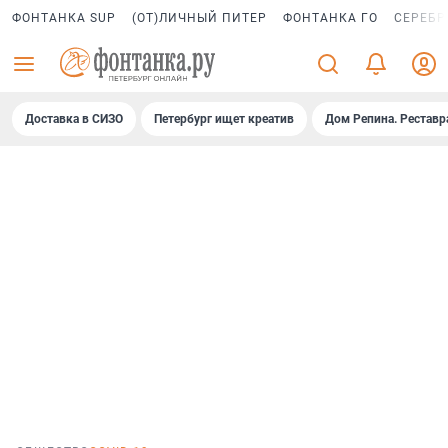
ФОНТАНКА SUP
(ОТ)ЛИЧНЫЙ ПИТЕР
ФОНТАНКА ГО
СЕРЕБР
Доставка в СИЗО
Петербург ищет креатив
Дом Репина. Реставр