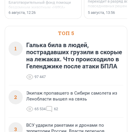
переходит в разряд вос
Благотворительный фонд помощи
повседневных решений
бездомным животным «НИКА»
заключили соглашение о
6 августа, 12:26
5 августа, 13:56
стратегическом сотрудничестве.
ТОП 5
Галька била в людей,
1
пострадавших грузили в скорые
на лежаках. Что происходило в
Геленджике после атаки БПЛА
97 447
Экипаж пропавшего в Сибири самолета из
2
Ленобласти вышел на связь
65 534
62
ВСУ ударили ракетами и дронами по
3
территории России. Власти регионов