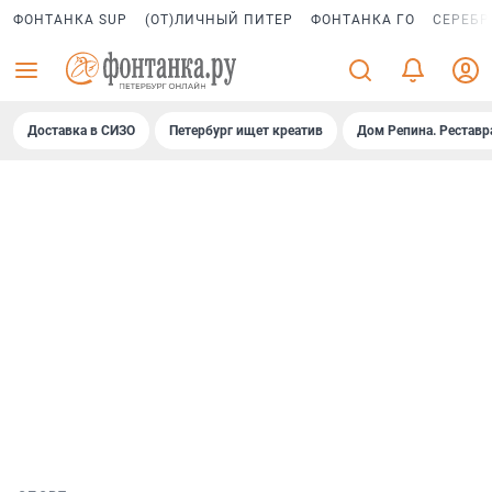
ФОНТАНКА SUP
(ОТ)ЛИЧНЫЙ ПИТЕР
ФОНТАНКА ГО
СЕРЕБР
Доставка в СИЗО
Петербург ищет креатив
Дом Репина. Реставр