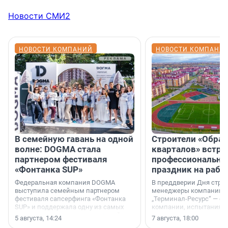
Новости СМИ2
НОВОСТИ КОМПАНИЙ
НОВОСТИ КОМПАНИ
В семейную гавань на одной
Строители «Обра
волне: DOGMA стала
кварталов» встре
партнером фестиваля
профессиональн
«Фонтанка SUP»
праздник на рабо
Федеральная компания DOGMA
В преддверии Дня строи
выступила семейным партнером
менеджеры компании «
фестиваля сапсерфинга «Фонтанка
„Терминал-Ресурс“ — о 
SUP» и поддержала одну из самых
компании, испытаниях 
ярких и романтичных номинаций —
осторожного оптимизма
5 августа, 14:24
7 августа, 18:00
«SUP-свадьба».