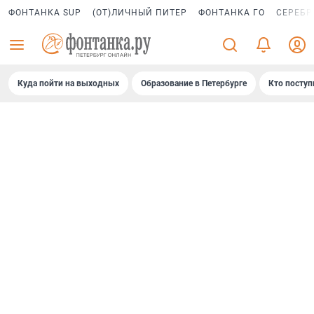
ФОНТАНКА SUP
(ОТ)ЛИЧНЫЙ ПИТЕР
ФОНТАНКА ГО
СЕРЕБР
Куда пойти на выходных
Образование в Петербурге
Кто поступ