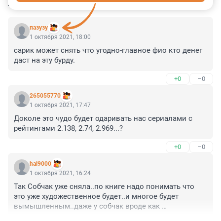
КОММЕНТАРИИ
4
пазузу
1 октября 2021, 18:00
сарик может снять что угодно-главное фио кто денег 
даст на эту бурду.
+0
–0
265055770
1 октября 2021, 17:47
Доколе это чудо будет одаривать нас сериалами с 
рейтингами 2.138, 2.74, 2.969...?
+0
–0
hal9000
1 октября 2021, 16:24
Так Собчак уже сняла..по книге надо понимать что 
это уже художественное будет..и многое будет 
вымышленным..даже у собчак вроде как 
документальное но всеже из за условий съемки идет 