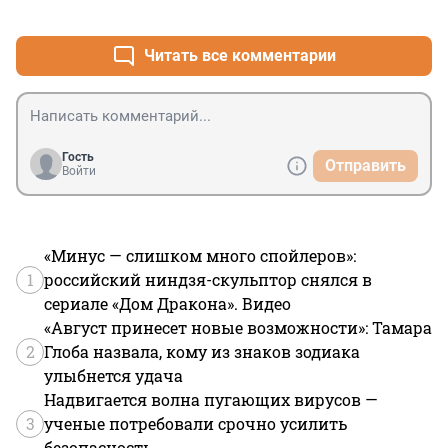
+0
–0
игра..а тут описание практически ребенка..эт обычная 
жвачка ..можно еще про Хачатурян снять..такое 
снимать я не вижу смысла..
Читать все комментарии
Гость
Отправить
Войти
«Минус — слишком много спойлеров»:
1
российский ниндзя-скульптор снялся в
сериале «Дом Дракона». Видео
«Август принесет новые возможности»: Тамара
2
Глоба назвала, кому из знаков зодиака
улыбнется удача
Надвигается волна пугающих вирусов —
3
ученые потребовали срочно усилить
безопасность