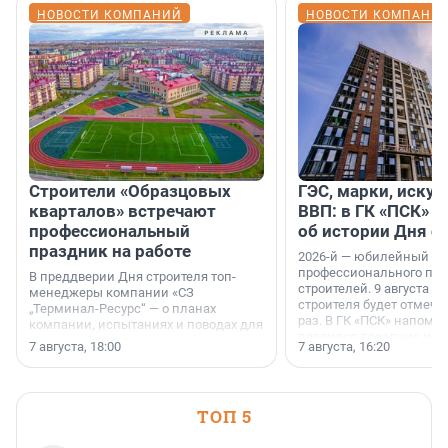
НОВОСТИ КОМПАНИЙ
НОВОСТИ КОМПАНИ
Строители «Образцовых
ГЭС, марки, искус
кварталов» встречают
ВВП: в ГК «ПСК» р
профессиональный
об истории Дня с
праздник на работе
2026-й — юбилейный го
профессионального пр
В преддверии Дня строителя топ-
строителей. 9 августа 2
менеджеры компании «СЗ
строителя будет отмечат
„Терминал-Ресурс“ — о планах
раз. В ГК «ПСК» напомни
компании, испытаниях и поводах для
появился праздник и к
осторожного оптимизма.
7 августа, 18:00
7 августа, 16:20
поменялась роль строит
ТОП 5