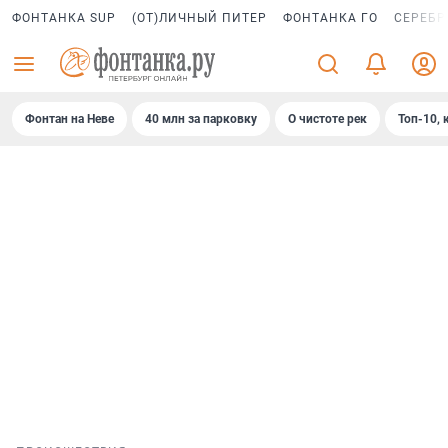
ФОНТАНКА SUP
(ОТ)ЛИЧНЫЙ ПИТЕР
ФОНТАНКА ГО
СЕРЕБР
Фонтан на Неве
40 млн за парковку
О чистоте рек
Топ-10, 