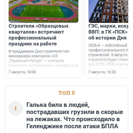
Строители «Образцовых
ГЭС, марки, искус
кварталов» встречают
ВВП: в ГК «ПСК» р
профессиональный
об истории Дня с
праздник на работе
2026-й — юбилейный го
профессионального пр
В преддверии Дня строителя топ-
строителей. 9 августа 2
менеджеры компании «СЗ
строителя будет отмечат
„Терминал-Ресурс“ — о планах
раз. В ГК «ПСК» напомни
компании, испытаниях и поводах для
появился праздник и к
осторожного оптимизма.
7 августа, 18:00
7 августа, 16:20
поменялась роль строит
ТОП 5
Галька била в людей,
1
пострадавших грузили в скорые
на лежаках. Что происходило в
Геленджике после атаки БПЛА