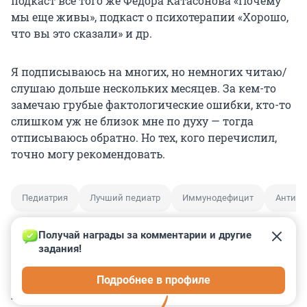
подкаст всё того же Федора Катасонова «Почему
мы еще живы», подкаст о психотерапии «Хорошо,
что вы это сказали» и др.
Я подписываюсь на многих, но немногих читаю/
слушаю дольше нескольких месяцев. За кем-то
замечаю грубые фактологические ошибки, кто-то
слишком уж не близок мне по духу — тогда
отписываюсь обратно. Но тех, кого перечислил,
точно могу рекомендовать.
Педиатрия
Лучший педиатр
Иммунодефицит
Антиби
Получай награды за комментарии и другие 
задания!
0
0
0
0
0
Подробнее в профиле
КОММЕНТАРИИ
7