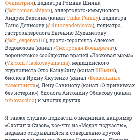
Федиатрия
), педиатра Романа Шияна
(
@dr.roman.shiyan
), аллерголога-иммунолога
Андрея Бахтина (канал
Umka Family
), педиатра
Таню Денисову (
@dr.tanyadenisova
), педиатра,
гастроэнтеролога Евгению Мухаметову
(
@dr_evgenya110
), врача-терапевта Алексея
Водовозова (канал «
Смотровая Военврача
»),
воронежское сообщество врачей «Ласковая мама»
(
Vk.com / laskovayamama
), медицинского
журналиста Олю Кашубину (канал
ШБмнк
),
биолога Ирину Якутенко (канал «
Безвольные
каменщики
»), Лену Савинову (канал «О прививках
без истерик»), биолога Антонину Обласову (канал
ninavaccina
) и многих других.
Я также слушаю подкасты о медицине, например
«Охотин и Сизов», кое-что из «Медач подкасты»,
недавно открывшийся и совершенно крутой