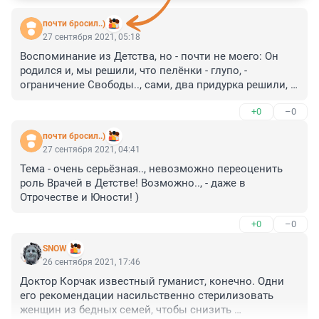
почти бросил..)
27 сентября 2021, 05:18
Воспоминание из Детства, но - почти не моего: Он 
родился и, мы решили, что пелёнки - глупо, - 
ограничение Свободы.., сами, два придурка решили, 
что только распашонка, с зашитыми рукавами ему 
+0
–0
годиться.., и то(!), не сразу к этому пришли.., открыли 
окна - Лето!.. Тепло.., тёплый свежий(!) воздух.. И он, 
почти бросил..)
"засранец", - тут же "загремел в больницу"! Мама 
27 сентября 2021, 04:41
сходила с ума!) Её просто .. - выгнали из больницы, 
Тема - очень серьёзная.., невозможно переоценить 
как неадекватную и, запретили приносить молоко! 
роль Врачей в Детстве! Возможно.., - даже в 
Через пару недель, когда я нёс это.. Чудо из 
Отрочестве и Юности! )
больницы.., по Каменностровскому.., почти что мимо 
Своего Детского Сада.., глядя в его глаза.. - я офигел! 
+0
–0
Вот он - запеленат весь.., по рукам и ногами и.., 
смотрит на меня и.., - Солнце.., это - не передать, 
SNOW
возможно в такие моменты даются.. Клятвы! ) И.., я 
26 сентября 2021, 17:46
дал эту Клятву, которую передать.. не могу, только.. 
Доктор Корчак известный гуманист, конечно. Одни 
глаза- в глаза..)
его рекомендации насильственно стерилизовать 
женщин из бедных семей, чтобы снизить 