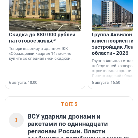
Скидка до 880 000 рублей
Группа Аквилон 
на готовое жильё*
клиентоориентир
застройщик Лени
Теперь квартиру в сданном ЖК
области» 2026
«Образцовый квартал 14» можно
купить со специальной скидкой.
Группа Аквилон стала 
победителей конкурса 
строительная организа
Ленинградской области 
номинации «Самый
6 августа, 18:00
6 августа, 16:50
клиентоориентированн
застройщик Ленинград
области».
ТОП 5
ВСУ ударили дронами и
1
ракетами по одиннадцати
регионам России. Власти